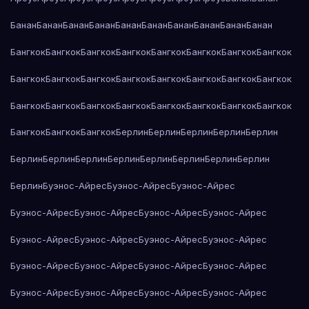
Банан
Банан
Банан
Банан
Банан
Банан
Банан
Банан
Банан
Банан
Бангкок
Бангкок
Бангкок
Бангкок
Бангкок
Бангкок
Бангкок
Бангкок
Бангкок
Бангкок
Бангкок
Бангкок
Бангкок
Бангкок
Бангкок
Бангкок
Бангкок
Бангкок
Бангкок
Бангкок
Бангкок
Бангкок
Бангкок
Бангкок
Бангкок
Бангкок
Бангкок
Берлин
Берлин
Берлин
Берлин
Берлин
Берлин
Берлин
Берлин
Берлин
Берлин
Берлин
Берлин
Берлин
Берлин
Буэнос-Айрес
Буэнос-Айрес
Буэнос-Айрес
Буэнос-Айрес
Буэнос-Айрес
Буэнос-Айрес
Буэнос-Айрес
Буэнос-Айрес
Буэнос-Айрес
Буэнос-Айрес
Буэнос-Айрес
Буэнос-Айрес
Буэнос-Айрес
Буэнос-Айрес
Буэнос-Айрес
Буэнос-Айрес
Буэнос-Айрес
Буэнос-Айрес
Буэнос-Айрес