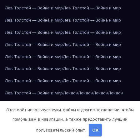
Лев Толстой — Война и мир
Лев Толстой — Война и мир
Лев Толстой — Война и мир
Лев Толстой — Война и мир
Лев Толстой — Война и мир
Лев Толстой — Война и мир
Лев Толстой — Война и мир
Лев Толстой — Война и мир
Лев Толстой — Война и мир
Лев Толстой — Война и мир
Лев Толстой — Война и мир
Лев Толстой — Война и мир
Лев Толстой — Война и мир
Лев Толстой — Война и мир
Лев Толстой — Война и мир
Лондон
Лондон
Лондон
Лондон
Лондон
Лондон
Лондон
Лондон
Лондон
Лондон
Лондон
Лондон
Этот сайт использует куки-файлы и другие технологии, чтобы
Лондон
Лондон
Лос-Анджелес
Лос-Анджелес
Лос-Анджелес
помочь вам в навигации, а также предоставить лучший
Лос-Анджелес
Лос-Анджелес
Лос-Анджелес
Лос-Анджелес
пользовательский опыт.
OK