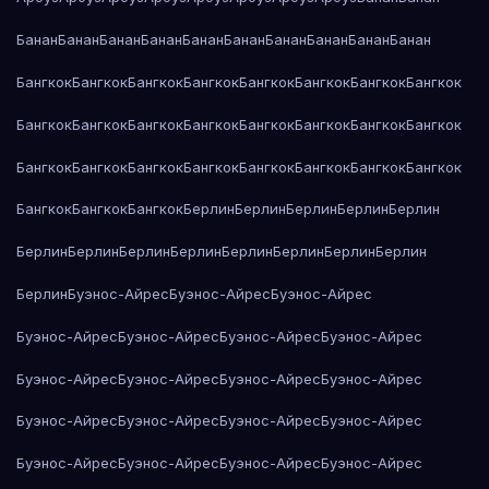
Банан
Банан
Банан
Банан
Банан
Банан
Банан
Банан
Банан
Банан
Бангкок
Бангкок
Бангкок
Бангкок
Бангкок
Бангкок
Бангкок
Бангкок
Бангкок
Бангкок
Бангкок
Бангкок
Бангкок
Бангкок
Бангкок
Бангкок
Бангкок
Бангкок
Бангкок
Бангкок
Бангкок
Бангкок
Бангкок
Бангкок
Бангкок
Бангкок
Бангкок
Берлин
Берлин
Берлин
Берлин
Берлин
Берлин
Берлин
Берлин
Берлин
Берлин
Берлин
Берлин
Берлин
Берлин
Буэнос-Айрес
Буэнос-Айрес
Буэнос-Айрес
Буэнос-Айрес
Буэнос-Айрес
Буэнос-Айрес
Буэнос-Айрес
Буэнос-Айрес
Буэнос-Айрес
Буэнос-Айрес
Буэнос-Айрес
Буэнос-Айрес
Буэнос-Айрес
Буэнос-Айрес
Буэнос-Айрес
Буэнос-Айрес
Буэнос-Айрес
Буэнос-Айрес
Буэнос-Айрес