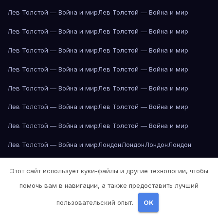
Лев Толстой — Война и мир
Лев Толстой — Война и мир
Лев Толстой — Война и мир
Лев Толстой — Война и мир
Лев Толстой — Война и мир
Лев Толстой — Война и мир
Лев Толстой — Война и мир
Лев Толстой — Война и мир
Лев Толстой — Война и мир
Лев Толстой — Война и мир
Лев Толстой — Война и мир
Лев Толстой — Война и мир
Лев Толстой — Война и мир
Лев Толстой — Война и мир
Лев Толстой — Война и мир
Лондон
Лондон
Лондон
Лондон
Лондон
Лондон
Лондон
Лондон
Лондон
Лондон
Лондон
Лондон
Этот сайт использует куки-файлы и другие технологии, чтобы
Лондон
Лондон
Лос-Анджелес
Лос-Анджелес
Лос-Анджелес
помочь вам в навигации, а также предоставить лучший
Лос-Анджелес
Лос-Анджелес
Лос-Анджелес
Лос-Анджелес
пользовательский опыт.
OK