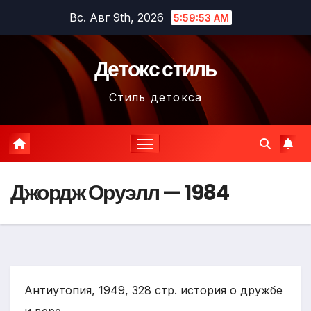
Перейти
Вс. Авг 9th, 2026
5:59:54 AM
к
содержимому
Детокс стиль
Стиль детокса
Джордж Оруэлл — 1984
Антиутопия, 1949, 328 стр. история о дружбе