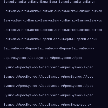
Банан
Банан
Банан
Банан
Банан
Банан
Банан
Банан
Банан
Банан
Бангкок
Бангкок
Бангкок
Бангкок
Бангкок
Бангкок
Бангкок
Бангкок
Бангкок
Бангкок
Бангкок
Бангкок
Бангкок
Бангкок
Бангкок
Бангкок
Бангкок
Бангкок
Бангкок
Бангкок
Бангкок
Бангкок
Бангкок
Бангкок
Бангкок
Бангкок
Бангкок
Берлин
Берлин
Берлин
Берлин
Берлин
Берлин
Берлин
Берлин
Берлин
Берлин
Берлин
Берлин
Берлин
Берлин
Буэнос-Айрес
Буэнос-Айрес
Буэнос-Айрес
Буэнос-Айрес
Буэнос-Айрес
Буэнос-Айрес
Буэнос-Айрес
Буэнос-Айрес
Буэнос-Айрес
Буэнос-Айрес
Буэнос-Айрес
Буэнос-Айрес
Буэнос-Айрес
Буэнос-Айрес
Буэнос-Айрес
Буэнос-Айрес
Буэнос-Айрес
Буэнос-Айрес
Буэнос-Айрес
Буэнос-Айрес
Буэнос-Айрес
Буэнос-Айрес
Владивосток