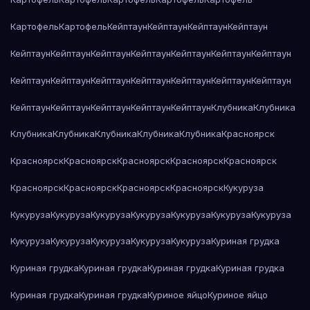
Картофель
Картофель
Кейптаун
Кейптаун
Кейптаун
Кейптаун
Кейптаун
Кейптаун
Кейптаун
Кейптаун
Кейптаун
Кейптаун
Кейптаун
Кейптаун
Кейптаун
Кейптаун
Кейптаун
Кейптаун
Кейптаун
Кейптаун
Кейптаун
Кейптаун
Кейптаун
Кейптаун
Кейптаун
Клубника
Клубника
Клубника
Клубника
Клубника
Клубника
Клубника
Красноярск
Красноярск
Красноярск
Красноярск
Красноярск
Красноярск
Красноярск
Красноярск
Красноярск
Красноярск
Кукуруза
Кукуруза
Кукуруза
Кукуруза
Кукуруза
Кукуруза
Кукуруза
Кукуруза
Кукуруза
Кукуруза
Кукуруза
Кукуруза
Кукуруза
Куриная грудка
Куриная грудка
Куриная грудка
Куриная грудка
Куриная грудка
Куриная грудка
Куриная грудка
Куриное яйцо
Куриное яйцо