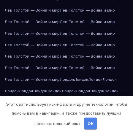
Лев Толстой — Война и мир
Лев Толстой — Война и мир
Лев Толстой — Война и мир
Лев Толстой — Война и мир
Лев Толстой — Война и мир
Лев Толстой — Война и мир
Лев Толстой — Война и мир
Лев Толстой — Война и мир
Лев Толстой — Война и мир
Лев Толстой — Война и мир
Лев Толстой — Война и мир
Лев Толстой — Война и мир
Лев Толстой — Война и мир
Лондон
Лондон
Лондон
Лондон
Лондон
Лондон
Лондон
Лондон
Лондон
Лондон
Лондон
Лондон
Лондон
Лондон
Лос-Анджелес
Лос-Анджелес
Лос-Анджелес
Этот сайт использует куки-файлы и другие технологии, чтобы
помочь вам в навигации, а также предоставить лучший
Лос-Анджелес
Лос-Анджелес
Лос-Анджелес
Лос-Анджелес
пользовательский опыт.
OK
Лос-Анджелес
Лос-Анджелес
Лос-Анджелес
Лос-Анджелес