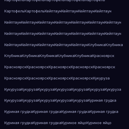
Картофель
Картофель
Кейптаун
Кейптаун
Кейптаун
Кейптаун
Кейптаун
Кейптаун
Кейптаун
Кейптаун
Кейптаун
Кейптаун
Кейптаун
Кейптаун
Кейптаун
Кейптаун
Кейптаун
Кейптаун
Кейптаун
Кейптаун
Кейптаун
Кейптаун
Кейптаун
Кейптаун
Кейптаун
Клубника
Клубника
Клубника
Клубника
Клубника
Клубника
Клубника
Красноярск
Красноярск
Красноярск
Красноярск
Красноярск
Красноярск
Красноярск
Красноярск
Красноярск
Красноярск
Кукуруза
Кукуруза
Кукуруза
Кукуруза
Кукуруза
Кукуруза
Кукуруза
Кукуруза
Кукуруза
Кукуруза
Кукуруза
Кукуруза
Кукуруза
Куриная грудка
Куриная грудка
Куриная грудка
Куриная грудка
Куриная грудка
Куриная грудка
Куриная грудка
Куриное яйцо
Куриное яйцо