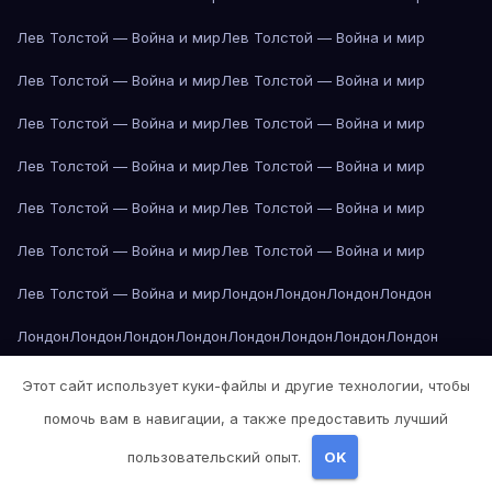
Лев Толстой — Война и мир
Лев Толстой — Война и мир
Лев Толстой — Война и мир
Лев Толстой — Война и мир
Лев Толстой — Война и мир
Лев Толстой — Война и мир
Лев Толстой — Война и мир
Лев Толстой — Война и мир
Лев Толстой — Война и мир
Лев Толстой — Война и мир
Лев Толстой — Война и мир
Лев Толстой — Война и мир
Лев Толстой — Война и мир
Лондон
Лондон
Лондон
Лондон
Лондон
Лондон
Лондон
Лондон
Лондон
Лондон
Лондон
Лондон
Лондон
Лондон
Лос-Анджелес
Лос-Анджелес
Лос-Анджелес
Этот сайт использует куки-файлы и другие технологии, чтобы
помочь вам в навигации, а также предоставить лучший
Лос-Анджелес
Лос-Анджелес
Лос-Анджелес
Лос-Анджелес
пользовательский опыт.
OK
Лос-Анджелес
Лос-Анджелес
Лос-Анджелес
Лос-Анджелес