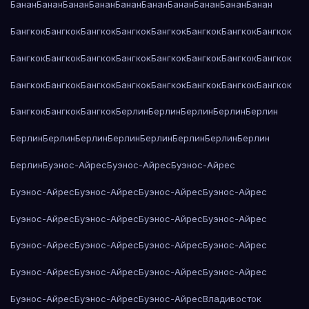
Банан
Банан
Банан
Банан
Банан
Банан
Банан
Банан
Банан
Банан
Бангкок
Бангкок
Бангкок
Бангкок
Бангкок
Бангкок
Бангкок
Бангкок
Бангкок
Бангкок
Бангкок
Бангкок
Бангкок
Бангкок
Бангкок
Бангкок
Бангкок
Бангкок
Бангкок
Бангкок
Бангкок
Бангкок
Бангкок
Бангкок
Бангкок
Бангкок
Бангкок
Берлин
Берлин
Берлин
Берлин
Берлин
Берлин
Берлин
Берлин
Берлин
Берлин
Берлин
Берлин
Берлин
Берлин
Буэнос-Айрес
Буэнос-Айрес
Буэнос-Айрес
Буэнос-Айрес
Буэнос-Айрес
Буэнос-Айрес
Буэнос-Айрес
Буэнос-Айрес
Буэнос-Айрес
Буэнос-Айрес
Буэнос-Айрес
Буэнос-Айрес
Буэнос-Айрес
Буэнос-Айрес
Буэнос-Айрес
Буэнос-Айрес
Буэнос-Айрес
Буэнос-Айрес
Буэнос-Айрес
Буэнос-Айрес
Буэнос-Айрес
Буэнос-Айрес
Владивосток