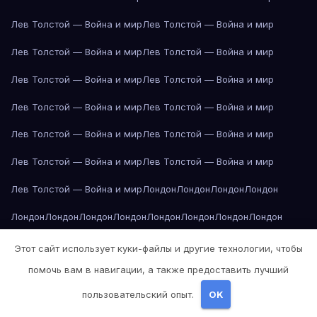
Лев Толстой — Война и мир
Лев Толстой — Война и мир
Лев Толстой — Война и мир
Лев Толстой — Война и мир
Лев Толстой — Война и мир
Лев Толстой — Война и мир
Лев Толстой — Война и мир
Лев Толстой — Война и мир
Лев Толстой — Война и мир
Лев Толстой — Война и мир
Лев Толстой — Война и мир
Лев Толстой — Война и мир
Лев Толстой — Война и мир
Лондон
Лондон
Лондон
Лондон
Лондон
Лондон
Лондон
Лондон
Лондон
Лондон
Лондон
Лондон
Лондон
Лондон
Лос-Анджелес
Лос-Анджелес
Лос-Анджелес
Этот сайт использует куки-файлы и другие технологии, чтобы
помочь вам в навигации, а также предоставить лучший
Лос-Анджелес
Лос-Анджелес
Лос-Анджелес
Лос-Анджелес
пользовательский опыт.
OK
Лос-Анджелес
Лос-Анджелес
Лос-Анджелес
Лос-Анджелес