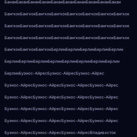
Банан
Банан
Банан
Банан
Банан
Банан
Банан
Банан
Банан
Банан
Бангкок
Бангкок
Бангкок
Бангкок
Бангкок
Бангкок
Бангкок
Бангкок
Бангкок
Бангкок
Бангкок
Бангкок
Бангкок
Бангкок
Бангкок
Бангкок
Бангкок
Бангкок
Бангкок
Бангкок
Бангкок
Бангкок
Бангкок
Бангкок
Бангкок
Бангкок
Бангкок
Берлин
Берлин
Берлин
Берлин
Берлин
Берлин
Берлин
Берлин
Берлин
Берлин
Берлин
Берлин
Берлин
Берлин
Буэнос-Айрес
Буэнос-Айрес
Буэнос-Айрес
Буэнос-Айрес
Буэнос-Айрес
Буэнос-Айрес
Буэнос-Айрес
Буэнос-Айрес
Буэнос-Айрес
Буэнос-Айрес
Буэнос-Айрес
Буэнос-Айрес
Буэнос-Айрес
Буэнос-Айрес
Буэнос-Айрес
Буэнос-Айрес
Буэнос-Айрес
Буэнос-Айрес
Буэнос-Айрес
Буэнос-Айрес
Буэнос-Айрес
Буэнос-Айрес
Владивосток