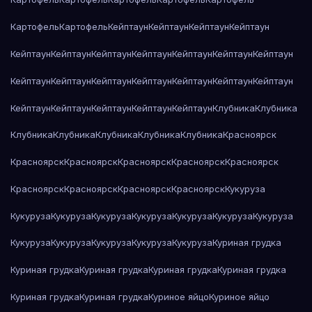
Картофель
Картофель
Кейптаун
Кейптаун
Кейптаун
Кейптаун
Кейптаун
Кейптаун
Кейптаун
Кейптаун
Кейптаун
Кейптаун
Кейптаун
Кейптаун
Кейптаун
Кейптаун
Кейптаун
Кейптаун
Кейптаун
Кейптаун
Кейптаун
Кейптаун
Кейптаун
Кейптаун
Кейптаун
Клубника
Клубника
Клубника
Клубника
Клубника
Клубника
Клубника
Красноярск
Красноярск
Красноярск
Красноярск
Красноярск
Красноярск
Красноярск
Красноярск
Красноярск
Красноярск
Кукуруза
Кукуруза
Кукуруза
Кукуруза
Кукуруза
Кукуруза
Кукуруза
Кукуруза
Кукуруза
Кукуруза
Кукуруза
Кукуруза
Кукуруза
Куриная грудка
Куриная грудка
Куриная грудка
Куриная грудка
Куриная грудка
Куриная грудка
Куриная грудка
Куриное яйцо
Куриное яйцо