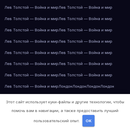
Лев Толстой — Война и мир
Лев Толстой — Война и мир
Лев Толстой — Война и мир
Лев Толстой — Война и мир
Лев Толстой — Война и мир
Лев Толстой — Война и мир
Лев Толстой — Война и мир
Лев Толстой — Война и мир
Лев Толстой — Война и мир
Лев Толстой — Война и мир
Лев Толстой — Война и мир
Лев Толстой — Война и мир
Лев Толстой — Война и мир
Лев Толстой — Война и мир
Лев Толстой — Война и мир
Лондон
Лондон
Лондон
Лондон
Лондон
Лондон
Лондон
Лондон
Лондон
Лондон
Лондон
Лондон
Этот сайт использует куки-файлы и другие технологии, чтобы
Лондон
Лондон
Лос-Анджелес
Лос-Анджелес
Лос-Анджелес
помочь вам в навигации, а также предоставить лучший
Лос-Анджелес
Лос-Анджелес
Лос-Анджелес
Лос-Анджелес
пользовательский опыт.
OK