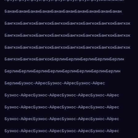
Банан
Банан
Банан
Банан
Банан
Банан
Банан
Банан
Банан
Банан
Бангкок
Бангкок
Бангкок
Бангкок
Бангкок
Бангкок
Бангкок
Бангкок
Бангкок
Бангкок
Бангкок
Бангкок
Бангкок
Бангкок
Бангкок
Бангкок
Бангкок
Бангкок
Бангкок
Бангкок
Бангкок
Бангкок
Бангкок
Бангкок
Бангкок
Бангкок
Бангкок
Берлин
Берлин
Берлин
Берлин
Берлин
Берлин
Берлин
Берлин
Берлин
Берлин
Берлин
Берлин
Берлин
Берлин
Буэнос-Айрес
Буэнос-Айрес
Буэнос-Айрес
Буэнос-Айрес
Буэнос-Айрес
Буэнос-Айрес
Буэнос-Айрес
Буэнос-Айрес
Буэнос-Айрес
Буэнос-Айрес
Буэнос-Айрес
Буэнос-Айрес
Буэнос-Айрес
Буэнос-Айрес
Буэнос-Айрес
Буэнос-Айрес
Буэнос-Айрес
Буэнос-Айрес
Буэнос-Айрес