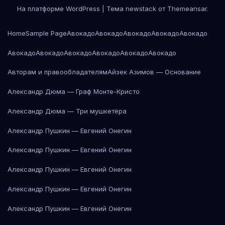
На платформе WordPress
|
Тема newstack от
Themeansar
.
Home
Sample Page
Авокадо
Авокадо
Авокадо
Авокадо
Авокадо
Авокадо
Авокадо
Авокадо
Авокадо
Авокадо
Авокадо
Авторам и правообладателям
Айзек Азимов — Основание
Александр Дюма — Граф Монте-Кристо
Александр Дюма — Три мушкетёра
Александр Пушкин — Евгений Онегин
Александр Пушкин — Евгений Онегин
Александр Пушкин — Евгений Онегин
Александр Пушкин — Евгений Онегин
Александр Пушкин — Евгений Онегин