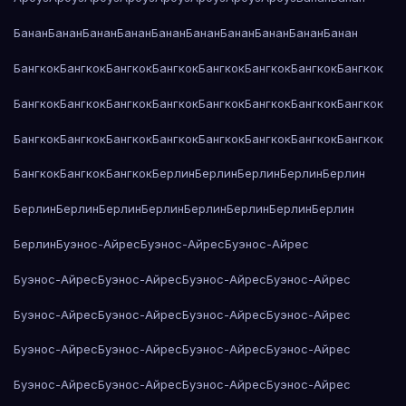
Банан
Банан
Банан
Банан
Банан
Банан
Банан
Банан
Банан
Банан
Бангкок
Бангкок
Бангкок
Бангкок
Бангкок
Бангкок
Бангкок
Бангкок
Бангкок
Бангкок
Бангкок
Бангкок
Бангкок
Бангкок
Бангкок
Бангкок
Бангкок
Бангкок
Бангкок
Бангкок
Бангкок
Бангкок
Бангкок
Бангкок
Бангкок
Бангкок
Бангкок
Берлин
Берлин
Берлин
Берлин
Берлин
Берлин
Берлин
Берлин
Берлин
Берлин
Берлин
Берлин
Берлин
Берлин
Буэнос-Айрес
Буэнос-Айрес
Буэнос-Айрес
Буэнос-Айрес
Буэнос-Айрес
Буэнос-Айрес
Буэнос-Айрес
Буэнос-Айрес
Буэнос-Айрес
Буэнос-Айрес
Буэнос-Айрес
Буэнос-Айрес
Буэнос-Айрес
Буэнос-Айрес
Буэнос-Айрес
Буэнос-Айрес
Буэнос-Айрес
Буэнос-Айрес
Буэнос-Айрес