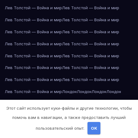
Лев Толстой — Война и мир
Лев Толстой — Война и мир
Лев Толстой — Война и мир
Лев Толстой — Война и мир
Лев Толстой — Война и мир
Лев Толстой — Война и мир
Лев Толстой — Война и мир
Лев Толстой — Война и мир
Лев Толстой — Война и мир
Лев Толстой — Война и мир
Лев Толстой — Война и мир
Лев Толстой — Война и мир
Лев Толстой — Война и мир
Лев Толстой — Война и мир
Лев Толстой — Война и мир
Лондон
Лондон
Лондон
Лондон
Лондон
Лондон
Лондон
Лондон
Лондон
Лондон
Лондон
Лондон
Этот сайт использует куки-файлы и другие технологии, чтобы
Лондон
Лондон
Лос-Анджелес
Лос-Анджелес
Лос-Анджелес
помочь вам в навигации, а также предоставить лучший
Лос-Анджелес
Лос-Анджелес
Лос-Анджелес
Лос-Анджелес
пользовательский опыт.
OK