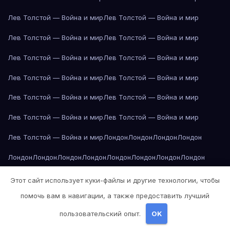
Лев Толстой — Война и мир
Лев Толстой — Война и мир
Лев Толстой — Война и мир
Лев Толстой — Война и мир
Лев Толстой — Война и мир
Лев Толстой — Война и мир
Лев Толстой — Война и мир
Лев Толстой — Война и мир
Лев Толстой — Война и мир
Лев Толстой — Война и мир
Лев Толстой — Война и мир
Лев Толстой — Война и мир
Лев Толстой — Война и мир
Лондон
Лондон
Лондон
Лондон
Лондон
Лондон
Лондон
Лондон
Лондон
Лондон
Лондон
Лондон
Лондон
Лондон
Лос-Анджелес
Лос-Анджелес
Лос-Анджелес
Этот сайт использует куки-файлы и другие технологии, чтобы
помочь вам в навигации, а также предоставить лучший
Лос-Анджелес
Лос-Анджелес
Лос-Анджелес
Лос-Анджелес
пользовательский опыт.
OK
Лос-Анджелес
Лос-Анджелес
Лос-Анджелес
Лос-Анджелес