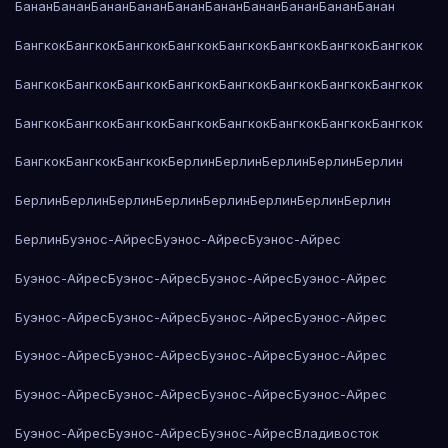
Банан
Банан
Банан
Банан
Банан
Банан
Банан
Банан
Банан
Банан
Бангкок
Бангкок
Бангкок
Бангкок
Бангкок
Бангкок
Бангкок
Бангкок
Бангкок
Бангкок
Бангкок
Бангкок
Бангкок
Бангкок
Бангкок
Бангкок
Бангкок
Бангкок
Бангкок
Бангкок
Бангкок
Бангкок
Бангкок
Бангкок
Бангкок
Бангкок
Бангкок
Берлин
Берлин
Берлин
Берлин
Берлин
Берлин
Берлин
Берлин
Берлин
Берлин
Берлин
Берлин
Берлин
Берлин
Буэнос-Айрес
Буэнос-Айрес
Буэнос-Айрес
Буэнос-Айрес
Буэнос-Айрес
Буэнос-Айрес
Буэнос-Айрес
Буэнос-Айрес
Буэнос-Айрес
Буэнос-Айрес
Буэнос-Айрес
Буэнос-Айрес
Буэнос-Айрес
Буэнос-Айрес
Буэнос-Айрес
Буэнос-Айрес
Буэнос-Айрес
Буэнос-Айрес
Буэнос-Айрес
Буэнос-Айрес
Буэнос-Айрес
Буэнос-Айрес
Владивосток