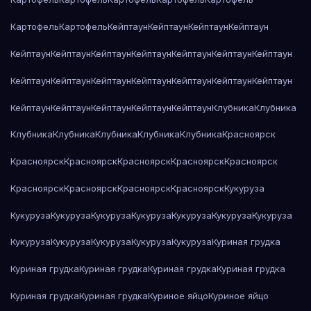
Картофель
Картофель
Кейптаун
Кейптаун
Кейптаун
Кейптаун
Кейптаун
Кейптаун
Кейптаун
Кейптаун
Кейптаун
Кейптаун
Кейптаун
Кейптаун
Кейптаун
Кейптаун
Кейптаун
Кейптаун
Кейптаун
Кейптаун
Кейптаун
Кейптаун
Кейптаун
Кейптаун
Кейптаун
Клубника
Клубника
Клубника
Клубника
Клубника
Клубника
Клубника
Красноярск
Красноярск
Красноярск
Красноярск
Красноярск
Красноярск
Красноярск
Красноярск
Красноярск
Красноярск
Кукуруза
Кукуруза
Кукуруза
Кукуруза
Кукуруза
Кукуруза
Кукуруза
Кукуруза
Кукуруза
Кукуруза
Кукуруза
Кукуруза
Кукуруза
Куриная грудка
Куриная грудка
Куриная грудка
Куриная грудка
Куриная грудка
Куриная грудка
Куриная грудка
Куриное яйцо
Куриное яйцо