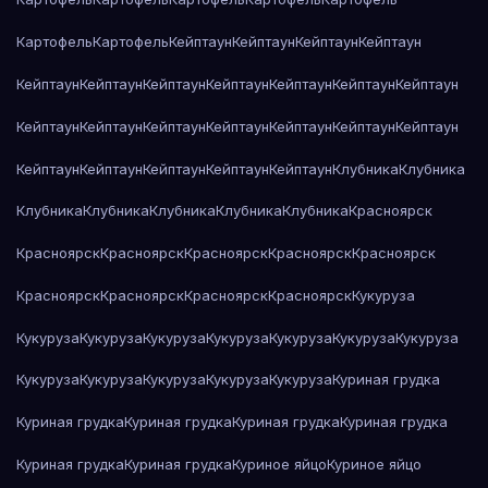
Картофель
Картофель
Кейптаун
Кейптаун
Кейптаун
Кейптаун
Кейптаун
Кейптаун
Кейптаун
Кейптаун
Кейптаун
Кейптаун
Кейптаун
Кейптаун
Кейптаун
Кейптаун
Кейптаун
Кейптаун
Кейптаун
Кейптаун
Кейптаун
Кейптаун
Кейптаун
Кейптаун
Кейптаун
Клубника
Клубника
Клубника
Клубника
Клубника
Клубника
Клубника
Красноярск
Красноярск
Красноярск
Красноярск
Красноярск
Красноярск
Красноярск
Красноярск
Красноярск
Красноярск
Кукуруза
Кукуруза
Кукуруза
Кукуруза
Кукуруза
Кукуруза
Кукуруза
Кукуруза
Кукуруза
Кукуруза
Кукуруза
Кукуруза
Кукуруза
Куриная грудка
Куриная грудка
Куриная грудка
Куриная грудка
Куриная грудка
Куриная грудка
Куриная грудка
Куриное яйцо
Куриное яйцо