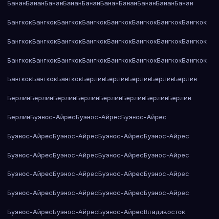
Банан
Банан
Банан
Банан
Банан
Банан
Банан
Банан
Банан
Банан
Бангкок
Бангкок
Бангкок
Бангкок
Бангкок
Бангкок
Бангкок
Бангкок
Бангкок
Бангкок
Бангкок
Бангкок
Бангкок
Бангкок
Бангкок
Бангкок
Бангкок
Бангкок
Бангкок
Бангкок
Бангкок
Бангкок
Бангкок
Бангкок
Бангкок
Бангкок
Бангкок
Берлин
Берлин
Берлин
Берлин
Берлин
Берлин
Берлин
Берлин
Берлин
Берлин
Берлин
Берлин
Берлин
Берлин
Буэнос-Айрес
Буэнос-Айрес
Буэнос-Айрес
Буэнос-Айрес
Буэнос-Айрес
Буэнос-Айрес
Буэнос-Айрес
Буэнос-Айрес
Буэнос-Айрес
Буэнос-Айрес
Буэнос-Айрес
Буэнос-Айрес
Буэнос-Айрес
Буэнос-Айрес
Буэнос-Айрес
Буэнос-Айрес
Буэнос-Айрес
Буэнос-Айрес
Буэнос-Айрес
Буэнос-Айрес
Буэнос-Айрес
Буэнос-Айрес
Владивосток