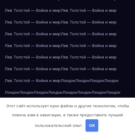
Лев Толстой — Война и мир
Лев Толстой — Война и мир
Лев Толстой — Война и мир
Лев Толстой — Война и мир
Лев Толстой — Война и мир
Лев Толстой — Война и мир
Лев Толстой — Война и мир
Лев Толстой — Война и мир
Лев Толстой — Война и мир
Лев Толстой — Война и мир
Лев Толстой — Война и мир
Лев Толстой — Война и мир
Лев Толстой — Война и мир
Лондон
Лондон
Лондон
Лондон
Лондон
Лондон
Лондон
Лондон
Лондон
Лондон
Лондон
Лондон
Лондон
Лондон
Лос-Анджелес
Лос-Анджелес
Лос-Анджелес
Этот сайт использует куки-файлы и другие технологии, чтобы
помочь вам в навигации, а также предоставить лучший
Лос-Анджелес
Лос-Анджелес
Лос-Анджелес
Лос-Анджелес
пользовательский опыт.
OK
Лос-Анджелес
Лос-Анджелес
Лос-Анджелес
Лос-Анджелес