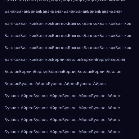
Банан
Банан
Банан
Банан
Банан
Банан
Банан
Банан
Банан
Банан
Бангкок
Бангкок
Бангкок
Бангкок
Бангкок
Бангкок
Бангкок
Бангкок
Бангкок
Бангкок
Бангкок
Бангкок
Бангкок
Бангкок
Бангкок
Бангкок
Бангкок
Бангкок
Бангкок
Бангкок
Бангкок
Бангкок
Бангкок
Бангкок
Бангкок
Бангкок
Бангкок
Берлин
Берлин
Берлин
Берлин
Берлин
Берлин
Берлин
Берлин
Берлин
Берлин
Берлин
Берлин
Берлин
Берлин
Буэнос-Айрес
Буэнос-Айрес
Буэнос-Айрес
Буэнос-Айрес
Буэнос-Айрес
Буэнос-Айрес
Буэнос-Айрес
Буэнос-Айрес
Буэнос-Айрес
Буэнос-Айрес
Буэнос-Айрес
Буэнос-Айрес
Буэнос-Айрес
Буэнос-Айрес
Буэнос-Айрес
Буэнос-Айрес
Буэнос-Айрес
Буэнос-Айрес
Буэнос-Айрес