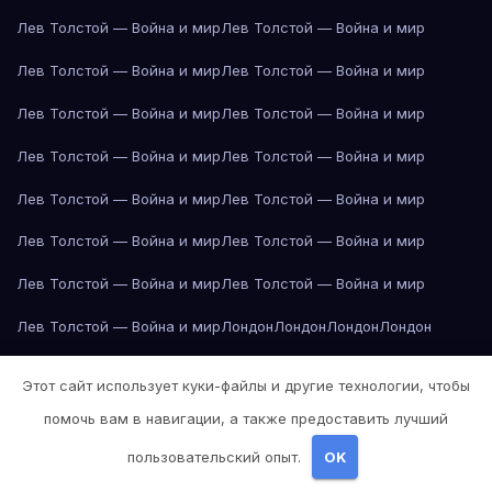
Лев Толстой — Война и мир
Лев Толстой — Война и мир
Лев Толстой — Война и мир
Лев Толстой — Война и мир
Лев Толстой — Война и мир
Лев Толстой — Война и мир
Лев Толстой — Война и мир
Лев Толстой — Война и мир
Лев Толстой — Война и мир
Лев Толстой — Война и мир
Лев Толстой — Война и мир
Лев Толстой — Война и мир
Лев Толстой — Война и мир
Лев Толстой — Война и мир
Лев Толстой — Война и мир
Лондон
Лондон
Лондон
Лондон
Лондон
Лондон
Лондон
Лондон
Лондон
Лондон
Лондон
Лондон
Этот сайт использует куки-файлы и другие технологии, чтобы
Лондон
Лондон
Лос-Анджелес
Лос-Анджелес
Лос-Анджелес
помочь вам в навигации, а также предоставить лучший
Лос-Анджелес
Лос-Анджелес
Лос-Анджелес
Лос-Анджелес
пользовательский опыт.
OK