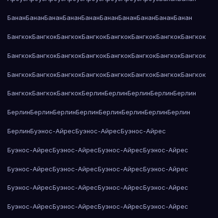
Банан
Банан
Банан
Банан
Банан
Банан
Банан
Банан
Банан
Банан
Бангкок
Бангкок
Бангкок
Бангкок
Бангкок
Бангкок
Бангкок
Бангкок
Бангкок
Бангкок
Бангкок
Бангкок
Бангкок
Бангкок
Бангкок
Бангкок
Бангкок
Бангкок
Бангкок
Бангкок
Бангкок
Бангкок
Бангкок
Бангкок
Бангкок
Бангкок
Бангкок
Берлин
Берлин
Берлин
Берлин
Берлин
Берлин
Берлин
Берлин
Берлин
Берлин
Берлин
Берлин
Берлин
Берлин
Буэнос-Айрес
Буэнос-Айрес
Буэнос-Айрес
Буэнос-Айрес
Буэнос-Айрес
Буэнос-Айрес
Буэнос-Айрес
Буэнос-Айрес
Буэнос-Айрес
Буэнос-Айрес
Буэнос-Айрес
Буэнос-Айрес
Буэнос-Айрес
Буэнос-Айрес
Буэнос-Айрес
Буэнос-Айрес
Буэнос-Айрес
Буэнос-Айрес
Буэнос-Айрес