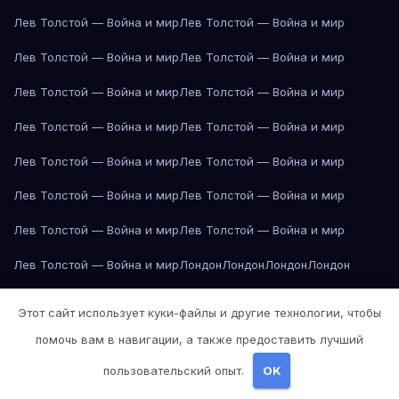
Лев Толстой — Война и мир
Лев Толстой — Война и мир
Лев Толстой — Война и мир
Лев Толстой — Война и мир
Лев Толстой — Война и мир
Лев Толстой — Война и мир
Лев Толстой — Война и мир
Лев Толстой — Война и мир
Лев Толстой — Война и мир
Лев Толстой — Война и мир
Лев Толстой — Война и мир
Лев Толстой — Война и мир
Лев Толстой — Война и мир
Лев Толстой — Война и мир
Лев Толстой — Война и мир
Лондон
Лондон
Лондон
Лондон
Лондон
Лондон
Лондон
Лондон
Лондон
Лондон
Лондон
Лондон
Этот сайт использует куки-файлы и другие технологии, чтобы
Лондон
Лондон
Лос-Анджелес
Лос-Анджелес
Лос-Анджелес
помочь вам в навигации, а также предоставить лучший
Лос-Анджелес
Лос-Анджелес
Лос-Анджелес
Лос-Анджелес
пользовательский опыт.
OK