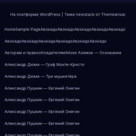
На платформе WordPress
|
Тема newstack от
Themeansar
.
Home
Sample Page
Авокадо
Авокадо
Авокадо
Авокадо
Авокадо
Авокадо
Авокадо
Авокадо
Авокадо
Авокадо
Авокадо
Авторам и правообладателям
Айзек Азимов — Основание
Александр Дюма — Граф Монте-Кристо
Александр Дюма — Три мушкетёра
Александр Пушкин — Евгений Онегин
Александр Пушкин — Евгений Онегин
Александр Пушкин — Евгений Онегин
Александр Пушкин — Евгений Онегин
Александр Пушкин — Евгений Онегин