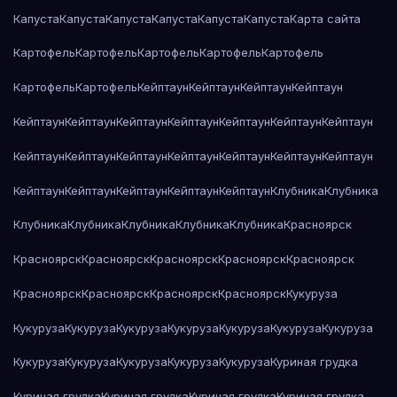
Капуста
Капуста
Капуста
Капуста
Капуста
Капуста
Карта сайта
Картофель
Картофель
Картофель
Картофель
Картофель
Картофель
Картофель
Кейптаун
Кейптаун
Кейптаун
Кейптаун
Кейптаун
Кейптаун
Кейптаун
Кейптаун
Кейптаун
Кейптаун
Кейптаун
Кейптаун
Кейптаун
Кейптаун
Кейптаун
Кейптаун
Кейптаун
Кейптаун
Кейптаун
Кейптаун
Кейптаун
Кейптаун
Кейптаун
Клубника
Клубника
Клубника
Клубника
Клубника
Клубника
Клубника
Красноярск
Красноярск
Красноярск
Красноярск
Красноярск
Красноярск
Красноярск
Красноярск
Красноярск
Красноярск
Кукуруза
Кукуруза
Кукуруза
Кукуруза
Кукуруза
Кукуруза
Кукуруза
Кукуруза
Кукуруза
Кукуруза
Кукуруза
Кукуруза
Кукуруза
Куриная грудка
Куриная грудка
Куриная грудка
Куриная грудка
Куриная грудка