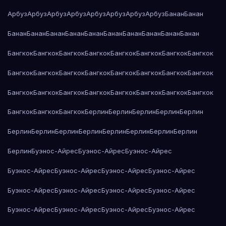
Арбуз
Арбуз
Арбуз
Арбуз
Арбуз
Арбуз
Арбуз
Арбуз
Банан
Банан
Банан
Банан
Банан
Банан
Банан
Банан
Банан
Банан
Банан
Банан
Бангкок
Бангкок
Бангкок
Бангкок
Бангкок
Бангкок
Бангкок
Бангкок
Бангкок
Бангкок
Бангкок
Бангкок
Бангкок
Бангкок
Бангкок
Бангкок
Бангкок
Бангкок
Бангкок
Бангкок
Бангкок
Бангкок
Бангкок
Бангкок
Бангкок
Бангкок
Бангкок
Берлин
Берлин
Берлин
Берлин
Берлин
Берлин
Берлин
Берлин
Берлин
Берлин
Берлин
Берлин
Берлин
Берлин
Буэнос-Айрес
Буэнос-Айрес
Буэнос-Айрес
Буэнос-Айрес
Буэнос-Айрес
Буэнос-Айрес
Буэнос-Айрес
Буэнос-Айрес
Буэнос-Айрес
Буэнос-Айрес
Буэнос-Айрес
Буэнос-Айрес
Буэнос-Айрес
Буэнос-Айрес
Буэнос-Айрес