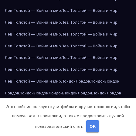
Лев Толстой — Война и мир
Лев Толстой — Война и мир
Лев Толстой — Война и мир
Лев Толстой — Война и мир
Лев Толстой — Война и мир
Лев Толстой — Война и мир
Лев Толстой — Война и мир
Лев Толстой — Война и мир
Лев Толстой — Война и мир
Лев Толстой — Война и мир
Лев Толстой — Война и мир
Лев Толстой — Война и мир
Лев Толстой — Война и мир
Лондон
Лондон
Лондон
Лондон
Лондон
Лондон
Лондон
Лондон
Лондон
Лондон
Лондон
Лондон
Лондон
Лондон
Лос-Анджелес
Лос-Анджелес
Лос-Анджелес
Этот сайт использует куки-файлы и другие технологии, чтобы
помочь вам в навигации, а также предоставить лучший
Лос-Анджелес
Лос-Анджелес
Лос-Анджелес
Лос-Анджелес
пользовательский опыт.
OK
Лос-Анджелес
Лос-Анджелес
Лос-Анджелес
Лос-Анджелес