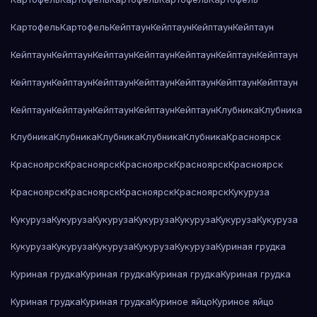
Картофель
Картофель
Кейптаун
Кейптаун
Кейптаун
Кейптаун
Кейптаун
Кейптаун
Кейптаун
Кейптаун
Кейптаун
Кейптаун
Кейптаун
Кейптаун
Кейптаун
Кейптаун
Кейптаун
Кейптаун
Кейптаун
Кейптаун
Кейптаун
Кейптаун
Кейптаун
Кейптаун
Кейптаун
Клубника
Клубника
Клубника
Клубника
Клубника
Клубника
Клубника
Красноярск
Красноярск
Красноярск
Красноярск
Красноярск
Красноярск
Красноярск
Красноярск
Красноярск
Красноярск
Кукуруза
Кукуруза
Кукуруза
Кукуруза
Кукуруза
Кукуруза
Кукуруза
Кукуруза
Кукуруза
Кукуруза
Кукуруза
Кукуруза
Кукуруза
Куриная грудка
Куриная грудка
Куриная грудка
Куриная грудка
Куриная грудка
Куриная грудка
Куриная грудка
Куриное яйцо
Куриное яйцо