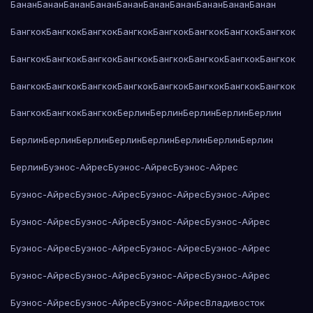
Банан
Банан
Банан
Банан
Банан
Банан
Банан
Банан
Банан
Банан
Бангкок
Бангкок
Бангкок
Бангкок
Бангкок
Бангкок
Бангкок
Бангкок
Бангкок
Бангкок
Бангкок
Бангкок
Бангкок
Бангкок
Бангкок
Бангкок
Бангкок
Бангкок
Бангкок
Бангкок
Бангкок
Бангкок
Бангкок
Бангкок
Бангкок
Бангкок
Бангкок
Берлин
Берлин
Берлин
Берлин
Берлин
Берлин
Берлин
Берлин
Берлин
Берлин
Берлин
Берлин
Берлин
Берлин
Буэнос-Айрес
Буэнос-Айрес
Буэнос-Айрес
Буэнос-Айрес
Буэнос-Айрес
Буэнос-Айрес
Буэнос-Айрес
Буэнос-Айрес
Буэнос-Айрес
Буэнос-Айрес
Буэнос-Айрес
Буэнос-Айрес
Буэнос-Айрес
Буэнос-Айрес
Буэнос-Айрес
Буэнос-Айрес
Буэнос-Айрес
Буэнос-Айрес
Буэнос-Айрес
Буэнос-Айрес
Буэнос-Айрес
Буэнос-Айрес
Владивосток