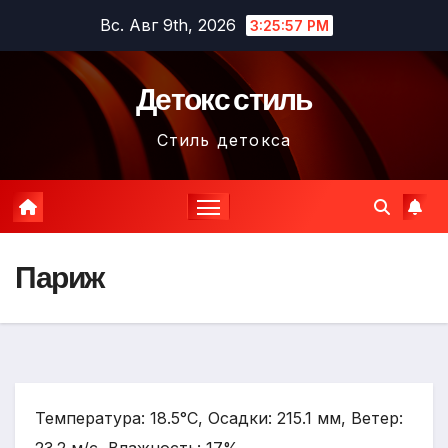
Перейти
Вс. Авг 9th, 2026
3:25:59 PM
к
содержимому
Детокс стиль
Стиль детокса
Париж
Температура: 18.5°C, Осадки: 215.1 мм, Ветер: