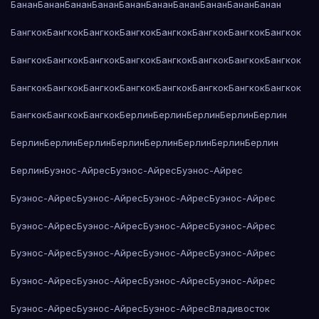
Банан
Банан
Банан
Банан
Банан
Банан
Банан
Банан
Банан
Банан
Бангкок
Бангкок
Бангкок
Бангкок
Бангкок
Бангкок
Бангкок
Бангкок
Бангкок
Бангкок
Бангкок
Бангкок
Бангкок
Бангкок
Бангкок
Бангкок
Бангкок
Бангкок
Бангкок
Бангкок
Бангкок
Бангкок
Бангкок
Бангкок
Бангкок
Бангкок
Бангкок
Берлин
Берлин
Берлин
Берлин
Берлин
Берлин
Берлин
Берлин
Берлин
Берлин
Берлин
Берлин
Берлин
Берлин
Буэнос-Айрес
Буэнос-Айрес
Буэнос-Айрес
Буэнос-Айрес
Буэнос-Айрес
Буэнос-Айрес
Буэнос-Айрес
Буэнос-Айрес
Буэнос-Айрес
Буэнос-Айрес
Буэнос-Айрес
Буэнос-Айрес
Буэнос-Айрес
Буэнос-Айрес
Буэнос-Айрес
Буэнос-Айрес
Буэнос-Айрес
Буэнос-Айрес
Буэнос-Айрес
Буэнос-Айрес
Буэнос-Айрес
Буэнос-Айрес
Владивосток