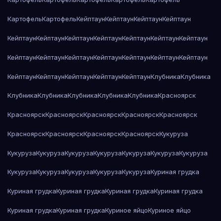
Картофель
Картофель
Кейптаун
Кейптаун
Кейптаун
Кейптаун
Кейптаун
Кейптаун
Кейптаун
Кейптаун
Кейптаун
Кейптаун
Кейптаун
Кейптаун
Кейптаун
Кейптаун
Кейптаун
Кейптаун
Кейптаун
Кейптаун
Кейптаун
Кейптаун
Кейптаун
Кейптаун
Кейптаун
Клубника
Клубника
Клубника
Клубника
Клубника
Клубника
Клубника
Красноярск
Красноярск
Красноярск
Красноярск
Красноярск
Красноярск
Красноярск
Красноярск
Красноярск
Красноярск
Кукуруза
Кукуруза
Кукуруза
Кукуруза
Кукуруза
Кукуруза
Кукуруза
Кукуруза
Кукуруза
Кукуруза
Кукуруза
Кукуруза
Кукуруза
Куриная грудка
Куриная грудка
Куриная грудка
Куриная грудка
Куриная грудка
Куриная грудка
Куриная грудка
Куриное яйцо
Куриное яйцо