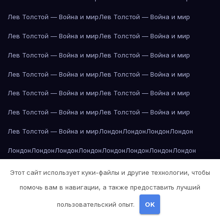
Лев Толстой — Война и мир
Лев Толстой — Война и мир
Лев Толстой — Война и мир
Лев Толстой — Война и мир
Лев Толстой — Война и мир
Лев Толстой — Война и мир
Лев Толстой — Война и мир
Лев Толстой — Война и мир
Лев Толстой — Война и мир
Лев Толстой — Война и мир
Лев Толстой — Война и мир
Лев Толстой — Война и мир
Лев Толстой — Война и мир
Лондон
Лондон
Лондон
Лондон
Лондон
Лондон
Лондон
Лондон
Лондон
Лондон
Лондон
Лондон
Лондон
Лондон
Лос-Анджелес
Лос-Анджелес
Лос-Анджелес
Этот сайт использует куки-файлы и другие технологии, чтобы
помочь вам в навигации, а также предоставить лучший
Лос-Анджелес
Лос-Анджелес
Лос-Анджелес
Лос-Анджелес
пользовательский опыт.
OK
Лос-Анджелес
Лос-Анджелес
Лос-Анджелес
Лос-Анджелес