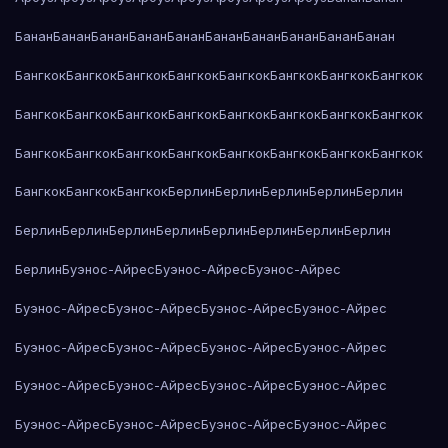
Банан
Банан
Банан
Банан
Банан
Банан
Банан
Банан
Банан
Банан
Бангкок
Бангкок
Бангкок
Бангкок
Бангкок
Бангкок
Бангкок
Бангкок
Бангкок
Бангкок
Бангкок
Бангкок
Бангкок
Бангкок
Бангкок
Бангкок
Бангкок
Бангкок
Бангкок
Бангкок
Бангкок
Бангкок
Бангкок
Бангкок
Бангкок
Бангкок
Бангкок
Берлин
Берлин
Берлин
Берлин
Берлин
Берлин
Берлин
Берлин
Берлин
Берлин
Берлин
Берлин
Берлин
Берлин
Буэнос-Айрес
Буэнос-Айрес
Буэнос-Айрес
Буэнос-Айрес
Буэнос-Айрес
Буэнос-Айрес
Буэнос-Айрес
Буэнос-Айрес
Буэнос-Айрес
Буэнос-Айрес
Буэнос-Айрес
Буэнос-Айрес
Буэнос-Айрес
Буэнос-Айрес
Буэнос-Айрес
Буэнос-Айрес
Буэнос-Айрес
Буэнос-Айрес
Буэнос-Айрес