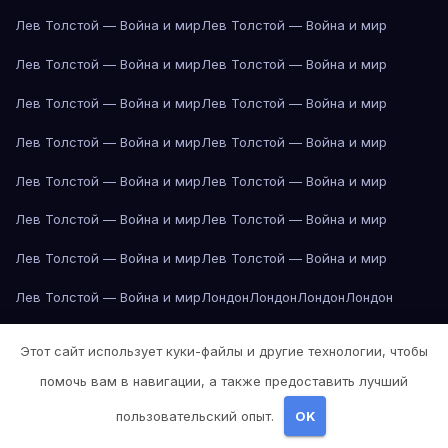
Лев Толстой — Война и мир
Лев Толстой — Война и мир
Лев Толстой — Война и мир
Лев Толстой — Война и мир
Лев Толстой — Война и мир
Лев Толстой — Война и мир
Лев Толстой — Война и мир
Лев Толстой — Война и мир
Лев Толстой — Война и мир
Лев Толстой — Война и мир
Лев Толстой — Война и мир
Лев Толстой — Война и мир
Лев Толстой — Война и мир
Лев Толстой — Война и мир
Лев Толстой — Война и мир
Лондон
Лондон
Лондон
Лондон
Лондон
Лондон
Лондон
Лондон
Лондон
Лондон
Лондон
Лондон
Этот сайт использует куки-файлы и другие технологии, чтобы
Лондон
Лондон
Лос-Анджелес
Лос-Анджелес
Лос-Анджелес
помочь вам в навигации, а также предоставить лучший
Лос-Анджелес
Лос-Анджелес
Лос-Анджелес
Лос-Анджелес
пользовательский опыт.
OK