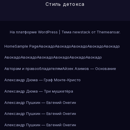
Стиль детокса
На платформе WordPress
|
Тема newstack от
Themeansar
.
Home
Sample Page
Авокадо
Авокадо
Авокадо
Авокадо
Авокадо
Авокадо
Авокадо
Авокадо
Авокадо
Авокадо
Авокадо
Авторам и правообладателям
Айзек Азимов — Основание
Александр Дюма — Граф Монте-Кристо
Александр Дюма — Три мушкетёра
Александр Пушкин — Евгений Онегин
Александр Пушкин — Евгений Онегин
Александр Пушкин — Евгений Онегин