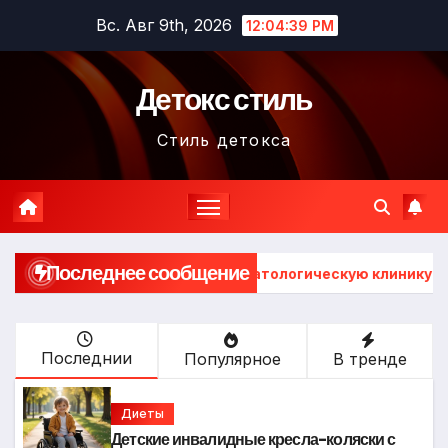
Перейти
Вс. Авг 9th, 2026
12:04:41 PM
к
содержимому
Детокс стиль
Стиль детокса
Последнее сообщение
Запись в стоматологическую клинику
Выбор гонгов: 
Последнии
Популярное
В тренде
Диеты
Детские инвалидные кресла-коляски с