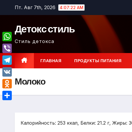
Перейти
Пт. Авг 7th, 2026
4:07:23 AM
к
содержимому
Детокс стиль
Стиль детокса
W
h
V
ГЛАВНАЯ
ПРОДУКТЫ ПИТАНИЯ
a
i
T
t
b
Молоко
e
V
s
e
l
K
A
O
r
e
p
d
О
g
p
n
т
r
o
Калорийность: 253 ккал, Белки: 21.2 г, Жиры: 30
п
a
k