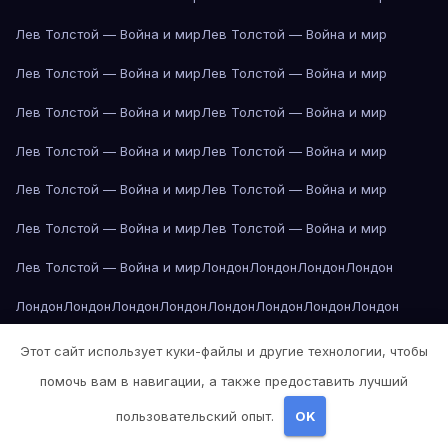
Лев Толстой — Война и мир
Лев Толстой — Война и мир
Лев Толстой — Война и мир
Лев Толстой — Война и мир
Лев Толстой — Война и мир
Лев Толстой — Война и мир
Лев Толстой — Война и мир
Лев Толстой — Война и мир
Лев Толстой — Война и мир
Лев Толстой — Война и мир
Лев Толстой — Война и мир
Лев Толстой — Война и мир
Лев Толстой — Война и мир
Лондон
Лондон
Лондон
Лондон
Лондон
Лондон
Лондон
Лондон
Лондон
Лондон
Лондон
Лондон
Лондон
Лондон
Лос-Анджелес
Лос-Анджелес
Лос-Анджелес
Этот сайт использует куки-файлы и другие технологии, чтобы
помочь вам в навигации, а также предоставить лучший
Лос-Анджелес
Лос-Анджелес
Лос-Анджелес
Лос-Анджелес
пользовательский опыт.
OK
Лос-Анджелес
Лос-Анджелес
Лос-Анджелес
Лос-Анджелес