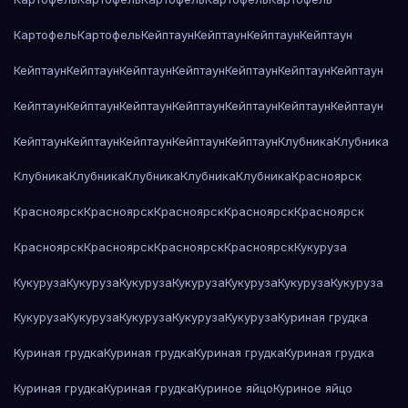
Картофель
Картофель
Кейптаун
Кейптаун
Кейптаун
Кейптаун
Кейптаун
Кейптаун
Кейптаун
Кейптаун
Кейптаун
Кейптаун
Кейптаун
Кейптаун
Кейптаун
Кейптаун
Кейптаун
Кейптаун
Кейптаун
Кейптаун
Кейптаун
Кейптаун
Кейптаун
Кейптаун
Кейптаун
Клубника
Клубника
Клубника
Клубника
Клубника
Клубника
Клубника
Красноярск
Красноярск
Красноярск
Красноярск
Красноярск
Красноярск
Красноярск
Красноярск
Красноярск
Красноярск
Кукуруза
Кукуруза
Кукуруза
Кукуруза
Кукуруза
Кукуруза
Кукуруза
Кукуруза
Кукуруза
Кукуруза
Кукуруза
Кукуруза
Кукуруза
Куриная грудка
Куриная грудка
Куриная грудка
Куриная грудка
Куриная грудка
Куриная грудка
Куриная грудка
Куриное яйцо
Куриное яйцо