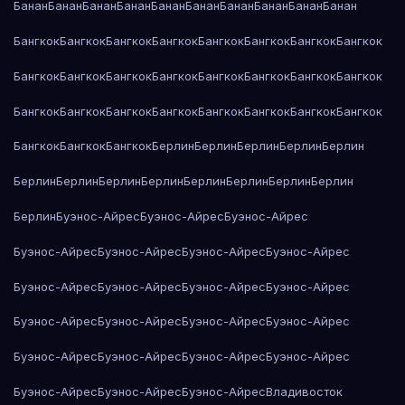
Банан
Банан
Банан
Банан
Банан
Банан
Банан
Банан
Банан
Банан
Бангкок
Бангкок
Бангкок
Бангкок
Бангкок
Бангкок
Бангкок
Бангкок
Бангкок
Бангкок
Бангкок
Бангкок
Бангкок
Бангкок
Бангкок
Бангкок
Бангкок
Бангкок
Бангкок
Бангкок
Бангкок
Бангкок
Бангкок
Бангкок
Бангкок
Бангкок
Бангкок
Берлин
Берлин
Берлин
Берлин
Берлин
Берлин
Берлин
Берлин
Берлин
Берлин
Берлин
Берлин
Берлин
Берлин
Буэнос-Айрес
Буэнос-Айрес
Буэнос-Айрес
Буэнос-Айрес
Буэнос-Айрес
Буэнос-Айрес
Буэнос-Айрес
Буэнос-Айрес
Буэнос-Айрес
Буэнос-Айрес
Буэнос-Айрес
Буэнос-Айрес
Буэнос-Айрес
Буэнос-Айрес
Буэнос-Айрес
Буэнос-Айрес
Буэнос-Айрес
Буэнос-Айрес
Буэнос-Айрес
Буэнос-Айрес
Буэнос-Айрес
Буэнос-Айрес
Владивосток