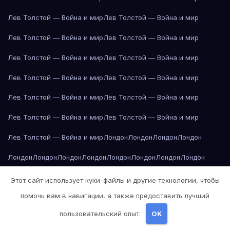
Лев Толстой — Война и мир
Лев Толстой — Война и мир
Лев Толстой — Война и мир
Лев Толстой — Война и мир
Лев Толстой — Война и мир
Лев Толстой — Война и мир
Лев Толстой — Война и мир
Лев Толстой — Война и мир
Лев Толстой — Война и мир
Лев Толстой — Война и мир
Лев Толстой — Война и мир
Лев Толстой — Война и мир
Лев Толстой — Война и мир
Лондон
Лондон
Лондон
Лондон
Лондон
Лондон
Лондон
Лондон
Лондон
Лондон
Лондон
Лондон
Лондон
Лондон
Лос-Анджелес
Лос-Анджелес
Лос-Анджелес
Этот сайт использует куки-файлы и другие технологии, чтобы
помочь вам в навигации, а также предоставить лучший
Лос-Анджелес
Лос-Анджелес
Лос-Анджелес
Лос-Анджелес
пользовательский опыт.
OK
Лос-Анджелес
Лос-Анджелес
Лос-Анджелес
Лос-Анджелес