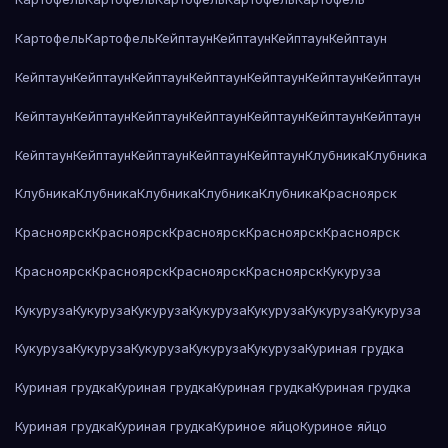
Картофель
Картофель
Кейптаун
Кейптаун
Кейптаун
Кейптаун
Кейптаун
Кейптаун
Кейптаун
Кейптаун
Кейптаун
Кейптаун
Кейптаун
Кейптаун
Кейптаун
Кейптаун
Кейптаун
Кейптаун
Кейптаун
Кейптаун
Кейптаун
Кейптаун
Кейптаун
Кейптаун
Кейптаун
Клубника
Клубника
Клубника
Клубника
Клубника
Клубника
Клубника
Красноярск
Красноярск
Красноярск
Красноярск
Красноярск
Красноярск
Красноярск
Красноярск
Красноярск
Красноярск
Кукуруза
Кукуруза
Кукуруза
Кукуруза
Кукуруза
Кукуруза
Кукуруза
Кукуруза
Кукуруза
Кукуруза
Кукуруза
Кукуруза
Кукуруза
Куриная грудка
Куриная грудка
Куриная грудка
Куриная грудка
Куриная грудка
Куриная грудка
Куриная грудка
Куриное яйцо
Куриное яйцо