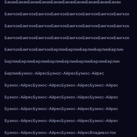
Банан
Банан
Банан
Банан
Банан
Банан
Банан
Банан
Банан
Банан
Бангкок
Бангкок
Бангкок
Бангкок
Бангкок
Бангкок
Бангкок
Бангкок
Бангкок
Бангкок
Бангкок
Бангкок
Бангкок
Бангкок
Бангкок
Бангкок
Бангкок
Бангкок
Бангкок
Бангкок
Бангкок
Бангкок
Бангкок
Бангкок
Бангкок
Бангкок
Бангкок
Берлин
Берлин
Берлин
Берлин
Берлин
Берлин
Берлин
Берлин
Берлин
Берлин
Берлин
Берлин
Берлин
Берлин
Буэнос-Айрес
Буэнос-Айрес
Буэнос-Айрес
Буэнос-Айрес
Буэнос-Айрес
Буэнос-Айрес
Буэнос-Айрес
Буэнос-Айрес
Буэнос-Айрес
Буэнос-Айрес
Буэнос-Айрес
Буэнос-Айрес
Буэнос-Айрес
Буэнос-Айрес
Буэнос-Айрес
Буэнос-Айрес
Буэнос-Айрес
Буэнос-Айрес
Буэнос-Айрес
Буэнос-Айрес
Буэнос-Айрес
Буэнос-Айрес
Владивосток