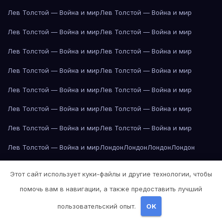
Лев Толстой — Война и мир
Лев Толстой — Война и мир
Лев Толстой — Война и мир
Лев Толстой — Война и мир
Лев Толстой — Война и мир
Лев Толстой — Война и мир
Лев Толстой — Война и мир
Лев Толстой — Война и мир
Лев Толстой — Война и мир
Лев Толстой — Война и мир
Лев Толстой — Война и мир
Лев Толстой — Война и мир
Лев Толстой — Война и мир
Лев Толстой — Война и мир
Лев Толстой — Война и мир
Лондон
Лондон
Лондон
Лондон
Лондон
Лондон
Лондон
Лондон
Лондон
Лондон
Лондон
Лондон
Этот сайт использует куки-файлы и другие технологии, чтобы
Лондон
Лондон
Лос-Анджелес
Лос-Анджелес
Лос-Анджелес
помочь вам в навигации, а также предоставить лучший
Лос-Анджелес
Лос-Анджелес
Лос-Анджелес
Лос-Анджелес
пользовательский опыт.
OK