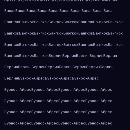
Банан
Банан
Банан
Банан
Банан
Банан
Банан
Банан
Банан
Банан
Бангкок
Бангкок
Бангкок
Бангкок
Бангкок
Бангкок
Бангкок
Бангкок
Бангкок
Бангкок
Бангкок
Бангкок
Бангкок
Бангкок
Бангкок
Бангкок
Бангкок
Бангкок
Бангкок
Бангкок
Бангкок
Бангкок
Бангкок
Бангкок
Бангкок
Бангкок
Бангкок
Берлин
Берлин
Берлин
Берлин
Берлин
Берлин
Берлин
Берлин
Берлин
Берлин
Берлин
Берлин
Берлин
Берлин
Буэнос-Айрес
Буэнос-Айрес
Буэнос-Айрес
Буэнос-Айрес
Буэнос-Айрес
Буэнос-Айрес
Буэнос-Айрес
Буэнос-Айрес
Буэнос-Айрес
Буэнос-Айрес
Буэнос-Айрес
Буэнос-Айрес
Буэнос-Айрес
Буэнос-Айрес
Буэнос-Айрес
Буэнос-Айрес
Буэнос-Айрес
Буэнос-Айрес
Буэнос-Айрес