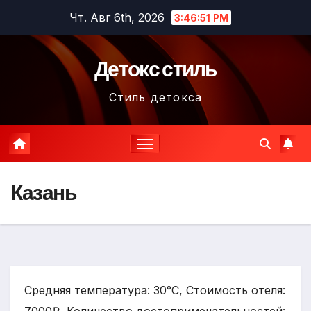
Перейти
Чт. Авг 6th, 2026
3:46:52 PM
к
содержимому
Детокс стиль
Стиль детокса
Казань
Средняя температура: 30°C, Стоимость отеля: