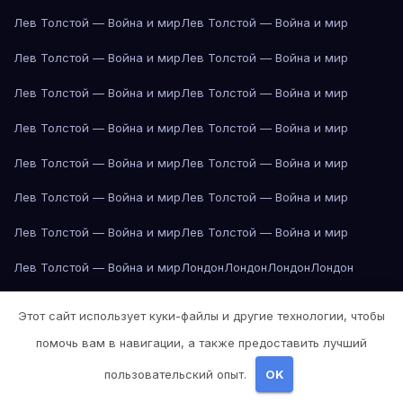
Лев Толстой — Война и мир
Лев Толстой — Война и мир
Лев Толстой — Война и мир
Лев Толстой — Война и мир
Лев Толстой — Война и мир
Лев Толстой — Война и мир
Лев Толстой — Война и мир
Лев Толстой — Война и мир
Лев Толстой — Война и мир
Лев Толстой — Война и мир
Лев Толстой — Война и мир
Лев Толстой — Война и мир
Лев Толстой — Война и мир
Лев Толстой — Война и мир
Лев Толстой — Война и мир
Лондон
Лондон
Лондон
Лондон
Лондон
Лондон
Лондон
Лондон
Лондон
Лондон
Лондон
Лондон
Этот сайт использует куки-файлы и другие технологии, чтобы
Лондон
Лондон
Лос-Анджелес
Лос-Анджелес
Лос-Анджелес
помочь вам в навигации, а также предоставить лучший
Лос-Анджелес
Лос-Анджелес
Лос-Анджелес
Лос-Анджелес
пользовательский опыт.
OK