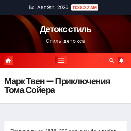
Перейти
Вс. Авг 9th, 2026
11:38:23 AM
к
содержимому
Детокс стиль
Стиль детокса
Марк Твен — Приключения
Тома Сойера