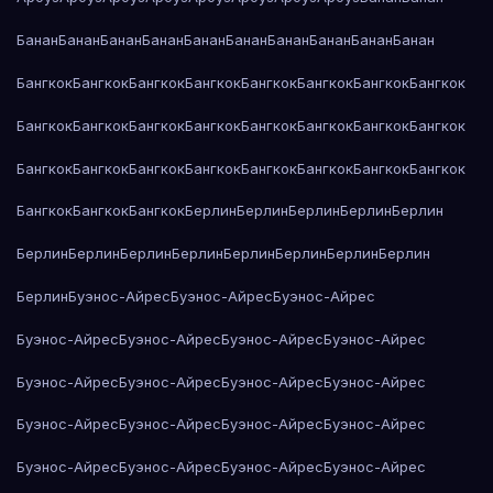
Банан
Банан
Банан
Банан
Банан
Банан
Банан
Банан
Банан
Банан
Бангкок
Бангкок
Бангкок
Бангкок
Бангкок
Бангкок
Бангкок
Бангкок
Бангкок
Бангкок
Бангкок
Бангкок
Бангкок
Бангкок
Бангкок
Бангкок
Бангкок
Бангкок
Бангкок
Бангкок
Бангкок
Бангкок
Бангкок
Бангкок
Бангкок
Бангкок
Бангкок
Берлин
Берлин
Берлин
Берлин
Берлин
Берлин
Берлин
Берлин
Берлин
Берлин
Берлин
Берлин
Берлин
Берлин
Буэнос-Айрес
Буэнос-Айрес
Буэнос-Айрес
Буэнос-Айрес
Буэнос-Айрес
Буэнос-Айрес
Буэнос-Айрес
Буэнос-Айрес
Буэнос-Айрес
Буэнос-Айрес
Буэнос-Айрес
Буэнос-Айрес
Буэнос-Айрес
Буэнос-Айрес
Буэнос-Айрес
Буэнос-Айрес
Буэнос-Айрес
Буэнос-Айрес
Буэнос-Айрес