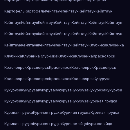
Картофель
Картофель
Кейптаун
Кейптаун
Кейптаун
Кейптаун
Кейптаун
Кейптаун
Кейптаун
Кейптаун
Кейптаун
Кейптаун
Кейптаун
Кейптаун
Кейптаун
Кейптаун
Кейптаун
Кейптаун
Кейптаун
Кейптаун
Кейптаун
Кейптаун
Кейптаун
Кейптаун
Кейптаун
Клубника
Клубника
Клубника
Клубника
Клубника
Клубника
Клубника
Красноярск
Красноярск
Красноярск
Красноярск
Красноярск
Красноярск
Красноярск
Красноярск
Красноярск
Красноярск
Кукуруза
Кукуруза
Кукуруза
Кукуруза
Кукуруза
Кукуруза
Кукуруза
Кукуруза
Кукуруза
Кукуруза
Кукуруза
Кукуруза
Кукуруза
Куриная грудка
Куриная грудка
Куриная грудка
Куриная грудка
Куриная грудка
Куриная грудка
Куриная грудка
Куриное яйцо
Куриное яйцо