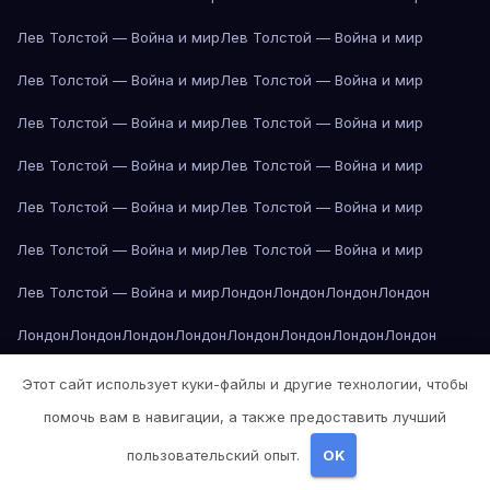
Лев Толстой — Война и мир
Лев Толстой — Война и мир
Лев Толстой — Война и мир
Лев Толстой — Война и мир
Лев Толстой — Война и мир
Лев Толстой — Война и мир
Лев Толстой — Война и мир
Лев Толстой — Война и мир
Лев Толстой — Война и мир
Лев Толстой — Война и мир
Лев Толстой — Война и мир
Лев Толстой — Война и мир
Лев Толстой — Война и мир
Лондон
Лондон
Лондон
Лондон
Лондон
Лондон
Лондон
Лондон
Лондон
Лондон
Лондон
Лондон
Лондон
Лондон
Лос-Анджелес
Лос-Анджелес
Лос-Анджелес
Этот сайт использует куки-файлы и другие технологии, чтобы
помочь вам в навигации, а также предоставить лучший
Лос-Анджелес
Лос-Анджелес
Лос-Анджелес
Лос-Анджелес
пользовательский опыт.
OK
Лос-Анджелес
Лос-Анджелес
Лос-Анджелес
Лос-Анджелес