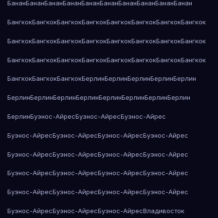
Банан
Банан
Банан
Банан
Банан
Банан
Банан
Банан
Банан
Банан
Бангкок
Бангкок
Бангкок
Бангкок
Бангкок
Бангкок
Бангкок
Бангкок
Бангкок
Бангкок
Бангкок
Бангкок
Бангкок
Бангкок
Бангкок
Бангкок
Бангкок
Бангкок
Бангкок
Бангкок
Бангкок
Бангкок
Бангкок
Бангкок
Бангкок
Бангкок
Бангкок
Берлин
Берлин
Берлин
Берлин
Берлин
Берлин
Берлин
Берлин
Берлин
Берлин
Берлин
Берлин
Берлин
Берлин
Буэнос-Айрес
Буэнос-Айрес
Буэнос-Айрес
Буэнос-Айрес
Буэнос-Айрес
Буэнос-Айрес
Буэнос-Айрес
Буэнос-Айрес
Буэнос-Айрес
Буэнос-Айрес
Буэнос-Айрес
Буэнос-Айрес
Буэнос-Айрес
Буэнос-Айрес
Буэнос-Айрес
Буэнос-Айрес
Буэнос-Айрес
Буэнос-Айрес
Буэнос-Айрес
Буэнос-Айрес
Буэнос-Айрес
Буэнос-Айрес
Владивосток