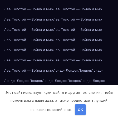
Лев Толстой — Война и мир
Лев Толстой — Война и мир
Лев Толстой — Война и мир
Лев Толстой — Война и мир
Лев Толстой — Война и мир
Лев Толстой — Война и мир
Лев Толстой — Война и мир
Лев Толстой — Война и мир
Лев Толстой — Война и мир
Лев Толстой — Война и мир
Лев Толстой — Война и мир
Лев Толстой — Война и мир
Лев Толстой — Война и мир
Лондон
Лондон
Лондон
Лондон
Лондон
Лондон
Лондон
Лондон
Лондон
Лондон
Лондон
Лондон
Лондон
Лондон
Лос-Анджелес
Лос-Анджелес
Лос-Анджелес
Этот сайт использует куки-файлы и другие технологии, чтобы
помочь вам в навигации, а также предоставить лучший
Лос-Анджелес
Лос-Анджелес
Лос-Анджелес
Лос-Анджелес
пользовательский опыт.
OK
Лос-Анджелес
Лос-Анджелес
Лос-Анджелес
Лос-Анджелес