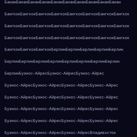
Банан
Банан
Банан
Банан
Банан
Банан
Банан
Банан
Банан
Банан
Бангкок
Бангкок
Бангкок
Бангкок
Бангкок
Бангкок
Бангкок
Бангкок
Бангкок
Бангкок
Бангкок
Бангкок
Бангкок
Бангкок
Бангкок
Бангкок
Бангкок
Бангкок
Бангкок
Бангкок
Бангкок
Бангкок
Бангкок
Бангкок
Бангкок
Бангкок
Бангкок
Берлин
Берлин
Берлин
Берлин
Берлин
Берлин
Берлин
Берлин
Берлин
Берлин
Берлин
Берлин
Берлин
Берлин
Буэнос-Айрес
Буэнос-Айрес
Буэнос-Айрес
Буэнос-Айрес
Буэнос-Айрес
Буэнос-Айрес
Буэнос-Айрес
Буэнос-Айрес
Буэнос-Айрес
Буэнос-Айрес
Буэнос-Айрес
Буэнос-Айрес
Буэнос-Айрес
Буэнос-Айрес
Буэнос-Айрес
Буэнос-Айрес
Буэнос-Айрес
Буэнос-Айрес
Буэнос-Айрес
Буэнос-Айрес
Буэнос-Айрес
Буэнос-Айрес
Владивосток