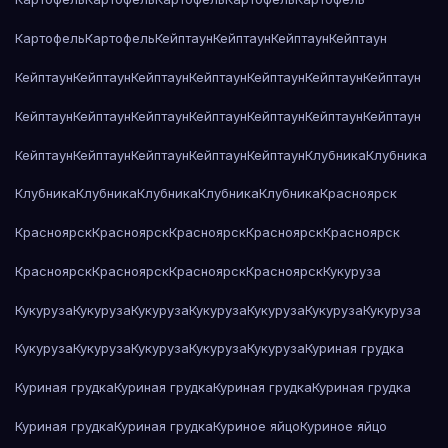
Картофель
Картофель
Кейптаун
Кейптаун
Кейптаун
Кейптаун
Кейптаун
Кейптаун
Кейптаун
Кейптаун
Кейптаун
Кейптаун
Кейптаун
Кейптаун
Кейптаун
Кейптаун
Кейптаун
Кейптаун
Кейптаун
Кейптаун
Кейптаун
Кейптаун
Кейптаун
Кейптаун
Кейптаун
Клубника
Клубника
Клубника
Клубника
Клубника
Клубника
Клубника
Красноярск
Красноярск
Красноярск
Красноярск
Красноярск
Красноярск
Красноярск
Красноярск
Красноярск
Красноярск
Кукуруза
Кукуруза
Кукуруза
Кукуруза
Кукуруза
Кукуруза
Кукуруза
Кукуруза
Кукуруза
Кукуруза
Кукуруза
Кукуруза
Кукуруза
Куриная грудка
Куриная грудка
Куриная грудка
Куриная грудка
Куриная грудка
Куриная грудка
Куриная грудка
Куриное яйцо
Куриное яйцо