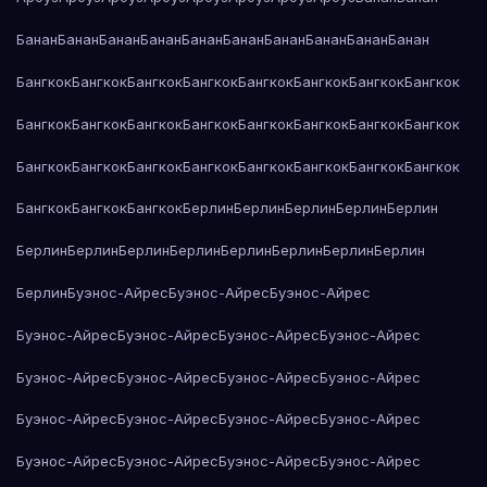
Банан
Банан
Банан
Банан
Банан
Банан
Банан
Банан
Банан
Банан
Бангкок
Бангкок
Бангкок
Бангкок
Бангкок
Бангкок
Бангкок
Бангкок
Бангкок
Бангкок
Бангкок
Бангкок
Бангкок
Бангкок
Бангкок
Бангкок
Бангкок
Бангкок
Бангкок
Бангкок
Бангкок
Бангкок
Бангкок
Бангкок
Бангкок
Бангкок
Бангкок
Берлин
Берлин
Берлин
Берлин
Берлин
Берлин
Берлин
Берлин
Берлин
Берлин
Берлин
Берлин
Берлин
Берлин
Буэнос-Айрес
Буэнос-Айрес
Буэнос-Айрес
Буэнос-Айрес
Буэнос-Айрес
Буэнос-Айрес
Буэнос-Айрес
Буэнос-Айрес
Буэнос-Айрес
Буэнос-Айрес
Буэнос-Айрес
Буэнос-Айрес
Буэнос-Айрес
Буэнос-Айрес
Буэнос-Айрес
Буэнос-Айрес
Буэнос-Айрес
Буэнос-Айрес
Буэнос-Айрес