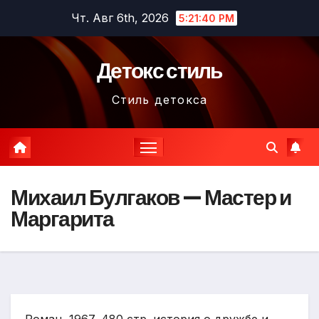
Перейти
Чт. Авг 6th, 2026
5:21:41 PM
к
содержимому
Детокс стиль
Стиль детокса
Михаил Булгаков — Мастер и
Маргарита