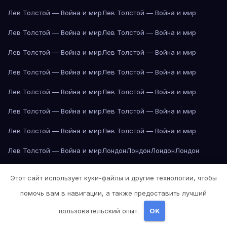
Лев Толстой — Война и мир
Лев Толстой — Война и мир
Лев Толстой — Война и мир
Лев Толстой — Война и мир
Лев Толстой — Война и мир
Лев Толстой — Война и мир
Лев Толстой — Война и мир
Лев Толстой — Война и мир
Лев Толстой — Война и мир
Лев Толстой — Война и мир
Лев Толстой — Война и мир
Лев Толстой — Война и мир
Лев Толстой — Война и мир
Лев Толстой — Война и мир
Лев Толстой — Война и мир
Лондон
Лондон
Лондон
Лондон
Лондон
Лондон
Лондон
Лондон
Лондон
Лондон
Лондон
Лондон
Этот сайт использует куки-файлы и другие технологии, чтобы
Лондон
Лондон
Лос-Анджелес
Лос-Анджелес
Лос-Анджелес
помочь вам в навигации, а также предоставить лучший
Лос-Анджелес
Лос-Анджелес
Лос-Анджелес
Лос-Анджелес
пользовательский опыт.
OK