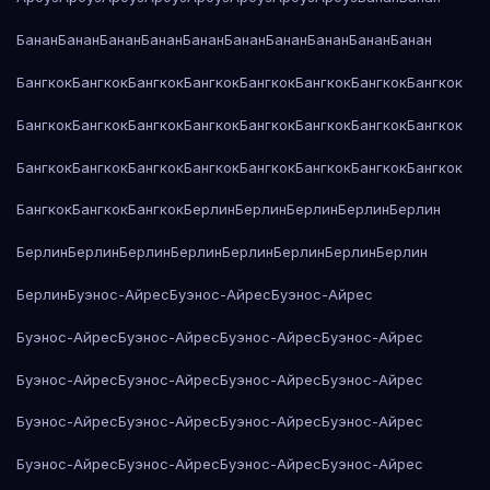
Банан
Банан
Банан
Банан
Банан
Банан
Банан
Банан
Банан
Банан
Бангкок
Бангкок
Бангкок
Бангкок
Бангкок
Бангкок
Бангкок
Бангкок
Бангкок
Бангкок
Бангкок
Бангкок
Бангкок
Бангкок
Бангкок
Бангкок
Бангкок
Бангкок
Бангкок
Бангкок
Бангкок
Бангкок
Бангкок
Бангкок
Бангкок
Бангкок
Бангкок
Берлин
Берлин
Берлин
Берлин
Берлин
Берлин
Берлин
Берлин
Берлин
Берлин
Берлин
Берлин
Берлин
Берлин
Буэнос-Айрес
Буэнос-Айрес
Буэнос-Айрес
Буэнос-Айрес
Буэнос-Айрес
Буэнос-Айрес
Буэнос-Айрес
Буэнос-Айрес
Буэнос-Айрес
Буэнос-Айрес
Буэнос-Айрес
Буэнос-Айрес
Буэнос-Айрес
Буэнос-Айрес
Буэнос-Айрес
Буэнос-Айрес
Буэнос-Айрес
Буэнос-Айрес
Буэнос-Айрес