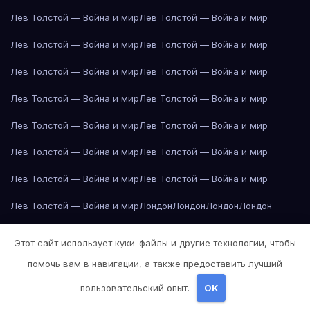
Лев Толстой — Война и мир
Лев Толстой — Война и мир
Лев Толстой — Война и мир
Лев Толстой — Война и мир
Лев Толстой — Война и мир
Лев Толстой — Война и мир
Лев Толстой — Война и мир
Лев Толстой — Война и мир
Лев Толстой — Война и мир
Лев Толстой — Война и мир
Лев Толстой — Война и мир
Лев Толстой — Война и мир
Лев Толстой — Война и мир
Лев Толстой — Война и мир
Лев Толстой — Война и мир
Лондон
Лондон
Лондон
Лондон
Лондон
Лондон
Лондон
Лондон
Лондон
Лондон
Лондон
Лондон
Этот сайт использует куки-файлы и другие технологии, чтобы
Лондон
Лондон
Лос-Анджелес
Лос-Анджелес
Лос-Анджелес
помочь вам в навигации, а также предоставить лучший
Лос-Анджелес
Лос-Анджелес
Лос-Анджелес
Лос-Анджелес
пользовательский опыт.
OK