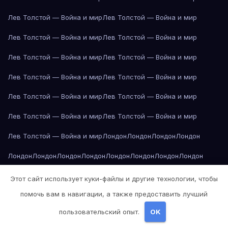
Лев Толстой — Война и мир
Лев Толстой — Война и мир
Лев Толстой — Война и мир
Лев Толстой — Война и мир
Лев Толстой — Война и мир
Лев Толстой — Война и мир
Лев Толстой — Война и мир
Лев Толстой — Война и мир
Лев Толстой — Война и мир
Лев Толстой — Война и мир
Лев Толстой — Война и мир
Лев Толстой — Война и мир
Лев Толстой — Война и мир
Лондон
Лондон
Лондон
Лондон
Лондон
Лондон
Лондон
Лондон
Лондон
Лондон
Лондон
Лондон
Лондон
Лондон
Лос-Анджелес
Лос-Анджелес
Лос-Анджелес
Этот сайт использует куки-файлы и другие технологии, чтобы
помочь вам в навигации, а также предоставить лучший
Лос-Анджелес
Лос-Анджелес
Лос-Анджелес
Лос-Анджелес
пользовательский опыт.
OK
Лос-Анджелес
Лос-Анджелес
Лос-Анджелес
Лос-Анджелес