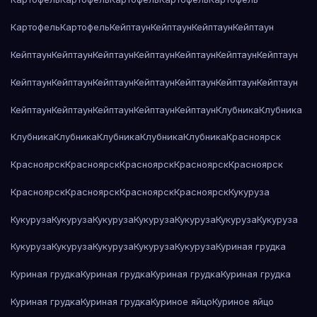
Картофель
Картофель
Кейптаун
Кейптаун
Кейптаун
Кейптаун
Кейптаун
Кейптаун
Кейптаун
Кейптаун
Кейптаун
Кейптаун
Кейптаун
Кейптаун
Кейптаун
Кейптаун
Кейптаун
Кейптаун
Кейптаун
Кейптаун
Кейптаун
Кейптаун
Кейптаун
Кейптаун
Кейптаун
Клубника
Клубника
Клубника
Клубника
Клубника
Клубника
Клубника
Красноярск
Красноярск
Красноярск
Красноярск
Красноярск
Красноярск
Красноярск
Красноярск
Красноярск
Красноярск
Кукуруза
Кукуруза
Кукуруза
Кукуруза
Кукуруза
Кукуруза
Кукуруза
Кукуруза
Кукуруза
Кукуруза
Кукуруза
Кукуруза
Кукуруза
Куриная грудка
Куриная грудка
Куриная грудка
Куриная грудка
Куриная грудка
Куриная грудка
Куриная грудка
Куриное яйцо
Куриное яйцо