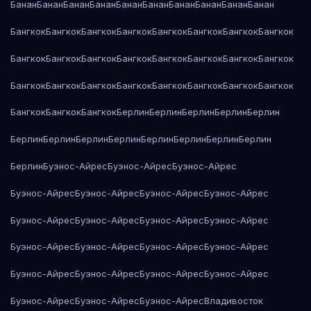
Банан
Банан
Банан
Банан
Банан
Банан
Банан
Банан
Банан
Банан
Бангкок
Бангкок
Бангкок
Бангкок
Бангкок
Бангкок
Бангкок
Бангкок
Бангкок
Бангкок
Бангкок
Бангкок
Бангкок
Бангкок
Бангкок
Бангкок
Бангкок
Бангкок
Бангкок
Бангкок
Бангкок
Бангкок
Бангкок
Бангкок
Бангкок
Бангкок
Бангкок
Берлин
Берлин
Берлин
Берлин
Берлин
Берлин
Берлин
Берлин
Берлин
Берлин
Берлин
Берлин
Берлин
Берлин
Буэнос-Айрес
Буэнос-Айрес
Буэнос-Айрес
Буэнос-Айрес
Буэнос-Айрес
Буэнос-Айрес
Буэнос-Айрес
Буэнос-Айрес
Буэнос-Айрес
Буэнос-Айрес
Буэнос-Айрес
Буэнос-Айрес
Буэнос-Айрес
Буэнос-Айрес
Буэнос-Айрес
Буэнос-Айрес
Буэнос-Айрес
Буэнос-Айрес
Буэнос-Айрес
Буэнос-Айрес
Буэнос-Айрес
Буэнос-Айрес
Владивосток