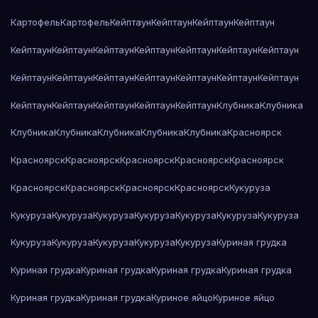
Картофель
Картофель
Кейптаун
Кейптаун
Кейптаун
Кейптаун
Кейптаун
Кейптаун
Кейптаун
Кейптаун
Кейптаун
Кейптаун
Кейптаун
Кейптаун
Кейптаун
Кейптаун
Кейптаун
Кейптаун
Кейптаун
Кейптаун
Кейптаун
Кейптаун
Кейптаун
Кейптаун
Кейптаун
Клубника
Клубника
Клубника
Клубника
Клубника
Клубника
Клубника
Красноярск
Красноярск
Красноярск
Красноярск
Красноярск
Красноярск
Красноярск
Красноярск
Красноярск
Красноярск
Кукуруза
Кукуруза
Кукуруза
Кукуруза
Кукуруза
Кукуруза
Кукуруза
Кукуруза
Кукуруза
Кукуруза
Кукуруза
Кукуруза
Кукуруза
Куриная грудка
Куриная грудка
Куриная грудка
Куриная грудка
Куриная грудка
Куриная грудка
Куриная грудка
Куриное яйцо
Куриное яйцо