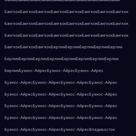
Бангкок
Бангкок
Бангкок
Бангкок
Бангкок
Бангкок
Бангкок
Бангкок
Бангкок
Бангкок
Бангкок
Бангкок
Бангкок
Бангкок
Бангкок
Бангкок
Бангкок
Бангкок
Бангкок
Бангкок
Бангкок
Бангкок
Бангкок
Бангкок
Бангкок
Бангкок
Бангкок
Берлин
Берлин
Берлин
Берлин
Берлин
Берлин
Берлин
Берлин
Берлин
Берлин
Берлин
Берлин
Берлин
Берлин
Буэнос-Айрес
Буэнос-Айрес
Буэнос-Айрес
Буэнос-Айрес
Буэнос-Айрес
Буэнос-Айрес
Буэнос-Айрес
Буэнос-Айрес
Буэнос-Айрес
Буэнос-Айрес
Буэнос-Айрес
Буэнос-Айрес
Буэнос-Айрес
Буэнос-Айрес
Буэнос-Айрес
Буэнос-Айрес
Буэнос-Айрес
Буэнос-Айрес
Буэнос-Айрес
Буэнос-Айрес
Буэнос-Айрес
Буэнос-Айрес
Владивосток