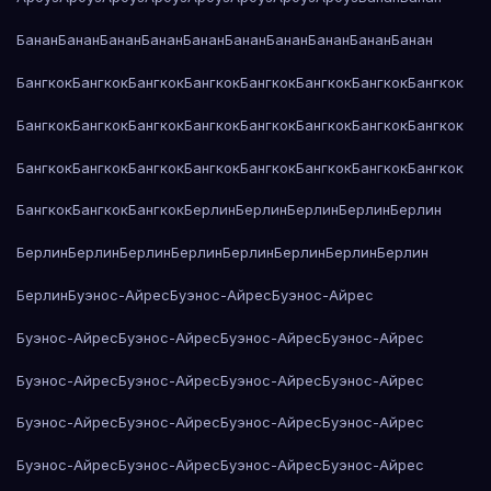
Банан
Банан
Банан
Банан
Банан
Банан
Банан
Банан
Банан
Банан
Бангкок
Бангкок
Бангкок
Бангкок
Бангкок
Бангкок
Бангкок
Бангкок
Бангкок
Бангкок
Бангкок
Бангкок
Бангкок
Бангкок
Бангкок
Бангкок
Бангкок
Бангкок
Бангкок
Бангкок
Бангкок
Бангкок
Бангкок
Бангкок
Бангкок
Бангкок
Бангкок
Берлин
Берлин
Берлин
Берлин
Берлин
Берлин
Берлин
Берлин
Берлин
Берлин
Берлин
Берлин
Берлин
Берлин
Буэнос-Айрес
Буэнос-Айрес
Буэнос-Айрес
Буэнос-Айрес
Буэнос-Айрес
Буэнос-Айрес
Буэнос-Айрес
Буэнос-Айрес
Буэнос-Айрес
Буэнос-Айрес
Буэнос-Айрес
Буэнос-Айрес
Буэнос-Айрес
Буэнос-Айрес
Буэнос-Айрес
Буэнос-Айрес
Буэнос-Айрес
Буэнос-Айрес
Буэнос-Айрес