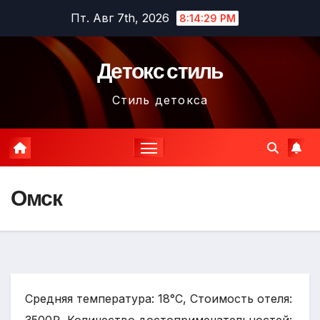
Перейти
Пт. Авг 7th, 2026
8:14:30 PM
к
содержимому
Детокс стиль
Стиль детокса
Омск
Средняя температура: 18°C, Стоимость отеля: