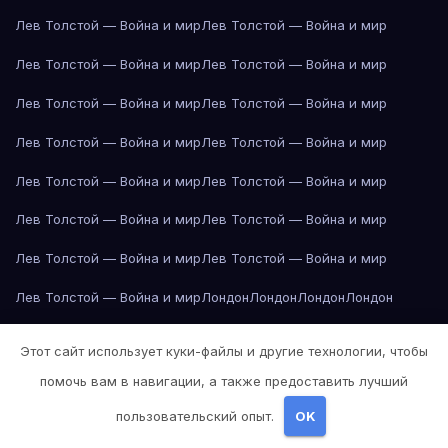
Лев Толстой — Война и мир
Лев Толстой — Война и мир
Лев Толстой — Война и мир
Лев Толстой — Война и мир
Лев Толстой — Война и мир
Лев Толстой — Война и мир
Лев Толстой — Война и мир
Лев Толстой — Война и мир
Лев Толстой — Война и мир
Лев Толстой — Война и мир
Лев Толстой — Война и мир
Лев Толстой — Война и мир
Лев Толстой — Война и мир
Лев Толстой — Война и мир
Лев Толстой — Война и мир
Лондон
Лондон
Лондон
Лондон
Лондон
Лондон
Лондон
Лондон
Лондон
Лондон
Лондон
Лондон
Этот сайт использует куки-файлы и другие технологии, чтобы
Лондон
Лондон
Лос-Анджелес
Лос-Анджелес
Лос-Анджелес
помочь вам в навигации, а также предоставить лучший
Лос-Анджелес
Лос-Анджелес
Лос-Анджелес
Лос-Анджелес
пользовательский опыт.
OK