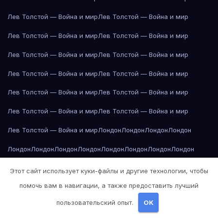
Лев Толстой — Война и мир
Лев Толстой — Война и мир
Лев Толстой — Война и мир
Лев Толстой — Война и мир
Лев Толстой — Война и мир
Лев Толстой — Война и мир
Лев Толстой — Война и мир
Лев Толстой — Война и мир
Лев Толстой — Война и мир
Лев Толстой — Война и мир
Лев Толстой — Война и мир
Лев Толстой — Война и мир
Лев Толстой — Война и мир
Лондон
Лондон
Лондон
Лондон
Лондон
Лондон
Лондон
Лондон
Лондон
Лондон
Лондон
Лондон
Лондон
Лондон
Лос-Анджелес
Лос-Анджелес
Лос-Анджелес
Этот сайт использует куки-файлы и другие технологии, чтобы
помочь вам в навигации, а также предоставить лучший
Лос-Анджелес
Лос-Анджелес
Лос-Анджелес
Лос-Анджелес
пользовательский опыт.
OK
Лос-Анджелес
Лос-Анджелес
Лос-Анджелес
Лос-Анджелес