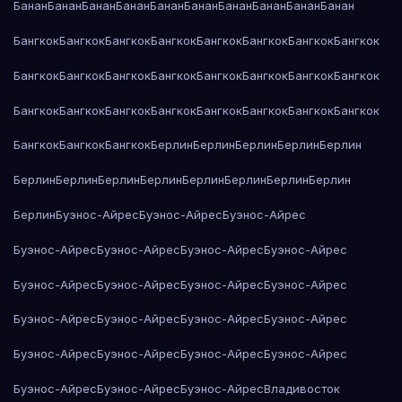
Банан
Банан
Банан
Банан
Банан
Банан
Банан
Банан
Банан
Банан
Бангкок
Бангкок
Бангкок
Бангкок
Бангкок
Бангкок
Бангкок
Бангкок
Бангкок
Бангкок
Бангкок
Бангкок
Бангкок
Бангкок
Бангкок
Бангкок
Бангкок
Бангкок
Бангкок
Бангкок
Бангкок
Бангкок
Бангкок
Бангкок
Бангкок
Бангкок
Бангкок
Берлин
Берлин
Берлин
Берлин
Берлин
Берлин
Берлин
Берлин
Берлин
Берлин
Берлин
Берлин
Берлин
Берлин
Буэнос-Айрес
Буэнос-Айрес
Буэнос-Айрес
Буэнос-Айрес
Буэнос-Айрес
Буэнос-Айрес
Буэнос-Айрес
Буэнос-Айрес
Буэнос-Айрес
Буэнос-Айрес
Буэнос-Айрес
Буэнос-Айрес
Буэнос-Айрес
Буэнос-Айрес
Буэнос-Айрес
Буэнос-Айрес
Буэнос-Айрес
Буэнос-Айрес
Буэнос-Айрес
Буэнос-Айрес
Буэнос-Айрес
Буэнос-Айрес
Владивосток