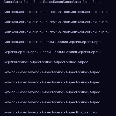
Банан
Банан
Банан
Банан
Банан
Банан
Банан
Банан
Банан
Банан
Бангкок
Бангкок
Бангкок
Бангкок
Бангкок
Бангкок
Бангкок
Бангкок
Бангкок
Бангкок
Бангкок
Бангкок
Бангкок
Бангкок
Бангкок
Бангкок
Бангкок
Бангкок
Бангкок
Бангкок
Бангкок
Бангкок
Бангкок
Бангкок
Бангкок
Бангкок
Бангкок
Берлин
Берлин
Берлин
Берлин
Берлин
Берлин
Берлин
Берлин
Берлин
Берлин
Берлин
Берлин
Берлин
Берлин
Буэнос-Айрес
Буэнос-Айрес
Буэнос-Айрес
Буэнос-Айрес
Буэнос-Айрес
Буэнос-Айрес
Буэнос-Айрес
Буэнос-Айрес
Буэнос-Айрес
Буэнос-Айрес
Буэнос-Айрес
Буэнос-Айрес
Буэнос-Айрес
Буэнос-Айрес
Буэнос-Айрес
Буэнос-Айрес
Буэнос-Айрес
Буэнос-Айрес
Буэнос-Айрес
Буэнос-Айрес
Буэнос-Айрес
Буэнос-Айрес
Владивосток