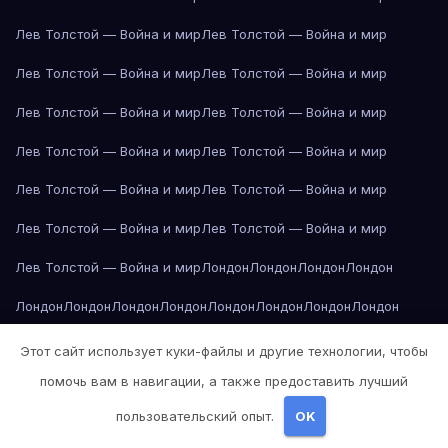
Лев Толстой — Война и мир
Лев Толстой — Война и мир
Лев Толстой — Война и мир
Лев Толстой — Война и мир
Лев Толстой — Война и мир
Лев Толстой — Война и мир
Лев Толстой — Война и мир
Лев Толстой — Война и мир
Лев Толстой — Война и мир
Лев Толстой — Война и мир
Лев Толстой — Война и мир
Лев Толстой — Война и мир
Лев Толстой — Война и мир
Лондон
Лондон
Лондон
Лондон
Лондон
Лондон
Лондон
Лондон
Лондон
Лондон
Лондон
Лондон
Лондон
Лондон
Лос-Анджелес
Лос-Анджелес
Лос-Анджелес
Этот сайт использует куки-файлы и другие технологии, чтобы
помочь вам в навигации, а также предоставить лучший
Лос-Анджелес
Лос-Анджелес
Лос-Анджелес
Лос-Анджелес
пользовательский опыт.
OK
Лос-Анджелес
Лос-Анджелес
Лос-Анджелес
Лос-Анджелес