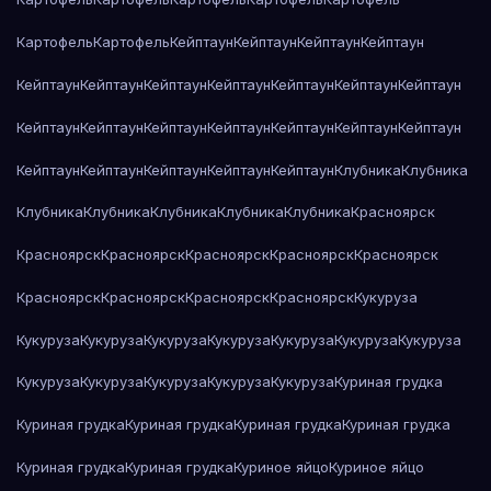
Картофель
Картофель
Кейптаун
Кейптаун
Кейптаун
Кейптаун
Кейптаун
Кейптаун
Кейптаун
Кейптаун
Кейптаун
Кейптаун
Кейптаун
Кейптаун
Кейптаун
Кейптаун
Кейптаун
Кейптаун
Кейптаун
Кейптаун
Кейптаун
Кейптаун
Кейптаун
Кейптаун
Кейптаун
Клубника
Клубника
Клубника
Клубника
Клубника
Клубника
Клубника
Красноярск
Красноярск
Красноярск
Красноярск
Красноярск
Красноярск
Красноярск
Красноярск
Красноярск
Красноярск
Кукуруза
Кукуруза
Кукуруза
Кукуруза
Кукуруза
Кукуруза
Кукуруза
Кукуруза
Кукуруза
Кукуруза
Кукуруза
Кукуруза
Кукуруза
Куриная грудка
Куриная грудка
Куриная грудка
Куриная грудка
Куриная грудка
Куриная грудка
Куриная грудка
Куриное яйцо
Куриное яйцо