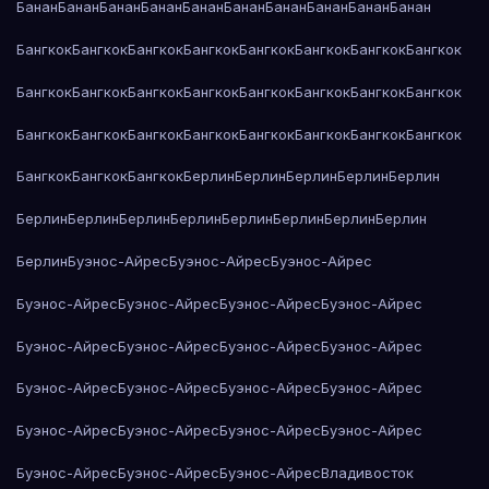
Банан
Банан
Банан
Банан
Банан
Банан
Банан
Банан
Банан
Банан
Бангкок
Бангкок
Бангкок
Бангкок
Бангкок
Бангкок
Бангкок
Бангкок
Бангкок
Бангкок
Бангкок
Бангкок
Бангкок
Бангкок
Бангкок
Бангкок
Бангкок
Бангкок
Бангкок
Бангкок
Бангкок
Бангкок
Бангкок
Бангкок
Бангкок
Бангкок
Бангкок
Берлин
Берлин
Берлин
Берлин
Берлин
Берлин
Берлин
Берлин
Берлин
Берлин
Берлин
Берлин
Берлин
Берлин
Буэнос-Айрес
Буэнос-Айрес
Буэнос-Айрес
Буэнос-Айрес
Буэнос-Айрес
Буэнос-Айрес
Буэнос-Айрес
Буэнос-Айрес
Буэнос-Айрес
Буэнос-Айрес
Буэнос-Айрес
Буэнос-Айрес
Буэнос-Айрес
Буэнос-Айрес
Буэнос-Айрес
Буэнос-Айрес
Буэнос-Айрес
Буэнос-Айрес
Буэнос-Айрес
Буэнос-Айрес
Буэнос-Айрес
Буэнос-Айрес
Владивосток