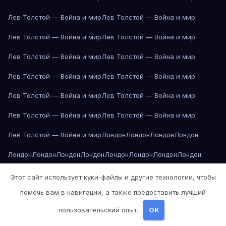
Лев Толстой — Война и мир
Лев Толстой — Война и мир
Лев Толстой — Война и мир
Лев Толстой — Война и мир
Лев Толстой — Война и мир
Лев Толстой — Война и мир
Лев Толстой — Война и мир
Лев Толстой — Война и мир
Лев Толстой — Война и мир
Лев Толстой — Война и мир
Лев Толстой — Война и мир
Лев Толстой — Война и мир
Лев Толстой — Война и мир
Лондон
Лондон
Лондон
Лондон
Лондон
Лондон
Лондон
Лондон
Лондон
Лондон
Лондон
Лондон
Лондон
Лондон
Лос-Анджелес
Лос-Анджелес
Лос-Анджелес
Этот сайт использует куки-файлы и другие технологии, чтобы
помочь вам в навигации, а также предоставить лучший
Лос-Анджелес
Лос-Анджелес
Лос-Анджелес
Лос-Анджелес
пользовательский опыт.
OK
Лос-Анджелес
Лос-Анджелес
Лос-Анджелес
Лос-Анджелес