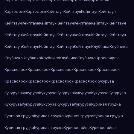
Картофель
Картофель
Кейптаун
Кейптаун
Кейптаун
Кейптаун
Кейптаун
Кейптаун
Кейптаун
Кейптаун
Кейптаун
Кейптаун
Кейптаун
Кейптаун
Кейптаун
Кейптаун
Кейптаун
Кейптаун
Кейптаун
Кейптаун
Кейптаун
Кейптаун
Кейптаун
Кейптаун
Кейптаун
Клубника
Клубника
Клубника
Клубника
Клубника
Клубника
Клубника
Красноярск
Красноярск
Красноярск
Красноярск
Красноярск
Красноярск
Красноярск
Красноярск
Красноярск
Красноярск
Кукуруза
Кукуруза
Кукуруза
Кукуруза
Кукуруза
Кукуруза
Кукуруза
Кукуруза
Кукуруза
Кукуруза
Кукуруза
Кукуруза
Кукуруза
Куриная грудка
Куриная грудка
Куриная грудка
Куриная грудка
Куриная грудка
Куриная грудка
Куриная грудка
Куриное яйцо
Куриное яйцо