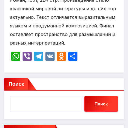
Роман, 1951, 224 стр. Произведение стало
классикой мировой литературы и до сих пор
актуально. Текст отличается выразительным
языком и продуманной композицией. Финал
оставляет пространство для размышлений и
разных интерпретаций.
W
Vi
T
V
O
О
h
b
el
K
d
т
at
er
e
n
п
s
gr
o
р
Поиск
A
a
kl
а
p
m
a
в
Поиск
p
s
и
s
т