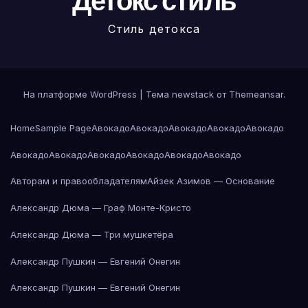
Детокс стиль
Стиль детокса
На платформе WordPress
|
Тема newstack от
Themeansar
.
Home
Sample Page
Авокадо
Авокадо
Авокадо
Авокадо
Авокадо
Авокадо
Авокадо
Авокадо
Авокадо
Авокадо
Авокадо
Авторам и правообладателям
Айзек Азимов — Основание
Александр Дюма — Граф Монте-Кристо
Александр Дюма — Три мушкетёра
Александр Пушкин — Евгений Онегин
Александр Пушкин — Евгений Онегин