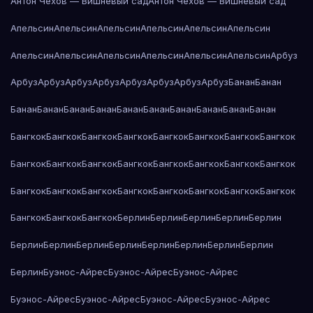
Антон Чехов — Вишнёвый сад
Антон Чехов — Вишнёвый сад
Апельсин
Апельсин
Апельсин
Апельсин
Апельсин
Апельсин
Апельсин
Апельсин
Апельсин
Апельсин
Апельсин
Апельсин
Арбуз
Арбуз
Арбуз
Арбуз
Арбуз
Арбуз
Арбуз
Арбуз
Арбуз
Банан
Банан
Банан
Банан
Банан
Банан
Банан
Банан
Банан
Банан
Банан
Банан
Бангкок
Бангкок
Бангкок
Бангкок
Бангкок
Бангкок
Бангкок
Бангкок
Бангкок
Бангкок
Бангкок
Бангкок
Бангкок
Бангкок
Бангкок
Бангкок
Бангкок
Бангкок
Бангкок
Бангкок
Бангкок
Бангкок
Бангкок
Бангкок
Бангкок
Бангкок
Бангкок
Берлин
Берлин
Берлин
Берлин
Берлин
Берлин
Берлин
Берлин
Берлин
Берлин
Берлин
Берлин
Берлин
Берлин
Буэнос-Айрес
Буэнос-Айрес
Буэнос-Айрес
Буэнос-Айрес
Буэнос-Айрес
Буэнос-Айрес
Буэнос-Айрес