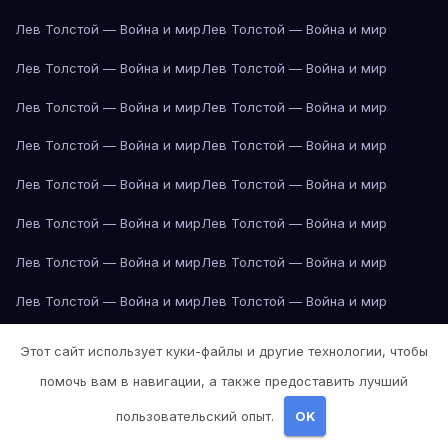
Лев Толстой — Война и мир
Лев Толстой — Война и мир
Лев Толстой — Война и мир
Лев Толстой — Война и мир
Лев Толстой — Война и мир
Лев Толстой — Война и мир
Лев Толстой — Война и мир
Лев Толстой — Война и мир
Лев Толстой — Война и мир
Лев Толстой — Война и мир
Лев Толстой — Война и мир
Лев Толстой — Война и мир
Лев Толстой — Война и мир
Лев Толстой — Война и мир
Лев Толстой — Война и мир
Лев Толстой — Война и мир
Лев Толстой — Война и мир
Лев Толстой — Война и мир
Этот сайт использует куки-файлы и другие технологии, чтобы
Лев Толстой — Война и мир
Лев Толстой — Война и мир
помочь вам в навигации, а также предоставить лучший
пользовательский опыт.
OK
Лев Толстой — Война и мир
Лондон
Лондон
Лондон
Лондон