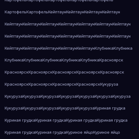
Картофель
Картофель
Кейптаун
Кейптаун
Кейптаун
Кейптаун
Кейптаун
Кейптаун
Кейптаун
Кейптаун
Кейптаун
Кейптаун
Кейптаун
Кейптаун
Кейптаун
Кейптаун
Кейптаун
Кейптаун
Кейптаун
Кейптаун
Кейптаун
Кейптаун
Кейптаун
Кейптаун
Кейптаун
Клубника
Клубника
Клубника
Клубника
Клубника
Клубника
Клубника
Красноярск
Красноярск
Красноярск
Красноярск
Красноярск
Красноярск
Красноярск
Красноярск
Красноярск
Красноярск
Кукуруза
Кукуруза
Кукуруза
Кукуруза
Кукуруза
Кукуруза
Кукуруза
Кукуруза
Кукуруза
Кукуруза
Кукуруза
Кукуруза
Кукуруза
Куриная грудка
Куриная грудка
Куриная грудка
Куриная грудка
Куриная грудка
Куриная грудка
Куриная грудка
Куриное яйцо
Куриное яйцо