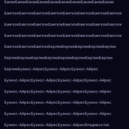
Банан
Банан
Банан
Банан
Банан
Банан
Банан
Банан
Банан
Банан
Бангкок
Бангкок
Бангкок
Бангкок
Бангкок
Бангкок
Бангкок
Бангкок
Бангкок
Бангкок
Бангкок
Бангкок
Бангкок
Бангкок
Бангкок
Бангкок
Бангкок
Бангкок
Бангкок
Бангкок
Бангкок
Бангкок
Бангкок
Бангкок
Бангкок
Бангкок
Бангкок
Берлин
Берлин
Берлин
Берлин
Берлин
Берлин
Берлин
Берлин
Берлин
Берлин
Берлин
Берлин
Берлин
Берлин
Буэнос-Айрес
Буэнос-Айрес
Буэнос-Айрес
Буэнос-Айрес
Буэнос-Айрес
Буэнос-Айрес
Буэнос-Айрес
Буэнос-Айрес
Буэнос-Айрес
Буэнос-Айрес
Буэнос-Айрес
Буэнос-Айрес
Буэнос-Айрес
Буэнос-Айрес
Буэнос-Айрес
Буэнос-Айрес
Буэнос-Айрес
Буэнос-Айрес
Буэнос-Айрес
Буэнос-Айрес
Буэнос-Айрес
Буэнос-Айрес
Владивосток