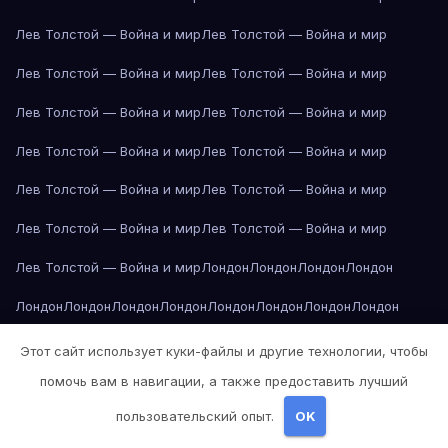
Лев Толстой — Война и мир
Лев Толстой — Война и мир
Лев Толстой — Война и мир
Лев Толстой — Война и мир
Лев Толстой — Война и мир
Лев Толстой — Война и мир
Лев Толстой — Война и мир
Лев Толстой — Война и мир
Лев Толстой — Война и мир
Лев Толстой — Война и мир
Лев Толстой — Война и мир
Лев Толстой — Война и мир
Лев Толстой — Война и мир
Лондон
Лондон
Лондон
Лондон
Лондон
Лондон
Лондон
Лондон
Лондон
Лондон
Лондон
Лондон
Лондон
Лондон
Лос-Анджелес
Лос-Анджелес
Лос-Анджелес
Этот сайт использует куки-файлы и другие технологии, чтобы
помочь вам в навигации, а также предоставить лучший
Лос-Анджелес
Лос-Анджелес
Лос-Анджелес
Лос-Анджелес
пользовательский опыт.
OK
Лос-Анджелес
Лос-Анджелес
Лос-Анджелес
Лос-Анджелес