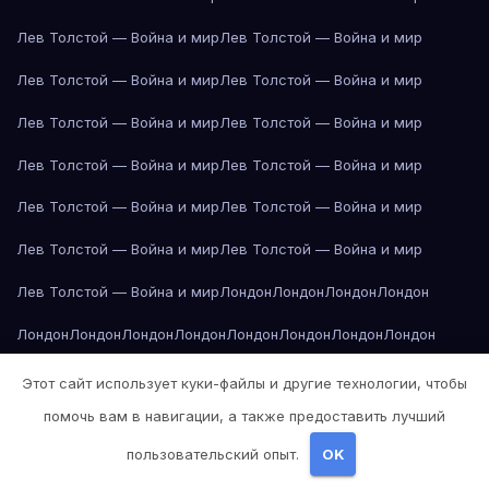
Лев Толстой — Война и мир
Лев Толстой — Война и мир
Лев Толстой — Война и мир
Лев Толстой — Война и мир
Лев Толстой — Война и мир
Лев Толстой — Война и мир
Лев Толстой — Война и мир
Лев Толстой — Война и мир
Лев Толстой — Война и мир
Лев Толстой — Война и мир
Лев Толстой — Война и мир
Лев Толстой — Война и мир
Лев Толстой — Война и мир
Лондон
Лондон
Лондон
Лондон
Лондон
Лондон
Лондон
Лондон
Лондон
Лондон
Лондон
Лондон
Лондон
Лондон
Лос-Анджелес
Лос-Анджелес
Лос-Анджелес
Этот сайт использует куки-файлы и другие технологии, чтобы
помочь вам в навигации, а также предоставить лучший
Лос-Анджелес
Лос-Анджелес
Лос-Анджелес
Лос-Анджелес
пользовательский опыт.
OK
Лос-Анджелес
Лос-Анджелес
Лос-Анджелес
Лос-Анджелес