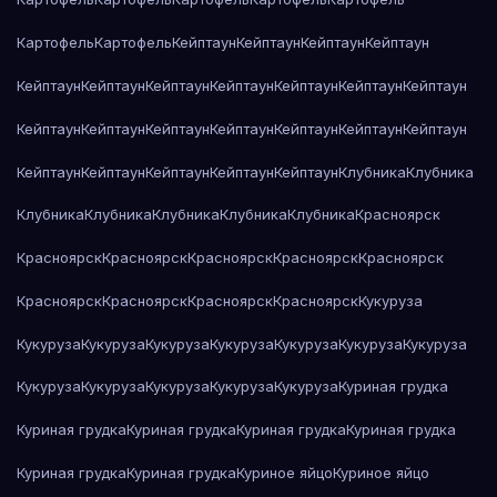
Картофель
Картофель
Кейптаун
Кейптаун
Кейптаун
Кейптаун
Кейптаун
Кейптаун
Кейптаун
Кейптаун
Кейптаун
Кейптаун
Кейптаун
Кейптаун
Кейптаун
Кейптаун
Кейптаун
Кейптаун
Кейптаун
Кейптаун
Кейптаун
Кейптаун
Кейптаун
Кейптаун
Кейптаун
Клубника
Клубника
Клубника
Клубника
Клубника
Клубника
Клубника
Красноярск
Красноярск
Красноярск
Красноярск
Красноярск
Красноярск
Красноярск
Красноярск
Красноярск
Красноярск
Кукуруза
Кукуруза
Кукуруза
Кукуруза
Кукуруза
Кукуруза
Кукуруза
Кукуруза
Кукуруза
Кукуруза
Кукуруза
Кукуруза
Кукуруза
Куриная грудка
Куриная грудка
Куриная грудка
Куриная грудка
Куриная грудка
Куриная грудка
Куриная грудка
Куриное яйцо
Куриное яйцо