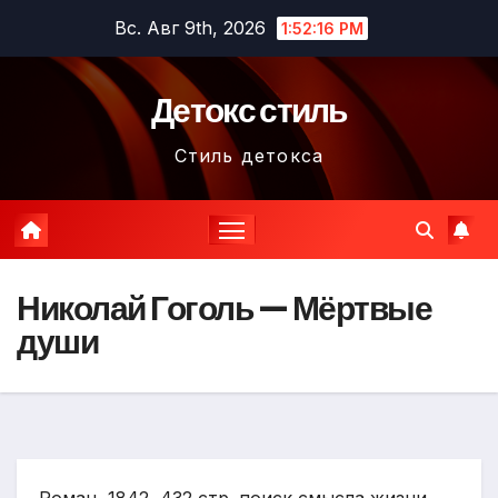
Перейти
Вс. Авг 9th, 2026
1:52:17 PM
к
содержимому
Детокс стиль
Стиль детокса
Николай Гоголь — Мёртвые
души