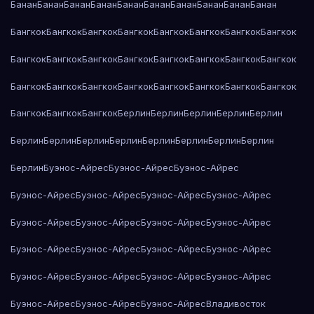
Банан
Банан
Банан
Банан
Банан
Банан
Банан
Банан
Банан
Банан
Бангкок
Бангкок
Бангкок
Бангкок
Бангкок
Бангкок
Бангкок
Бангкок
Бангкок
Бангкок
Бангкок
Бангкок
Бангкок
Бангкок
Бангкок
Бангкок
Бангкок
Бангкок
Бангкок
Бангкок
Бангкок
Бангкок
Бангкок
Бангкок
Бангкок
Бангкок
Бангкок
Берлин
Берлин
Берлин
Берлин
Берлин
Берлин
Берлин
Берлин
Берлин
Берлин
Берлин
Берлин
Берлин
Берлин
Буэнос-Айрес
Буэнос-Айрес
Буэнос-Айрес
Буэнос-Айрес
Буэнос-Айрес
Буэнос-Айрес
Буэнос-Айрес
Буэнос-Айрес
Буэнос-Айрес
Буэнос-Айрес
Буэнос-Айрес
Буэнос-Айрес
Буэнос-Айрес
Буэнос-Айрес
Буэнос-Айрес
Буэнос-Айрес
Буэнос-Айрес
Буэнос-Айрес
Буэнос-Айрес
Буэнос-Айрес
Буэнос-Айрес
Буэнос-Айрес
Владивосток