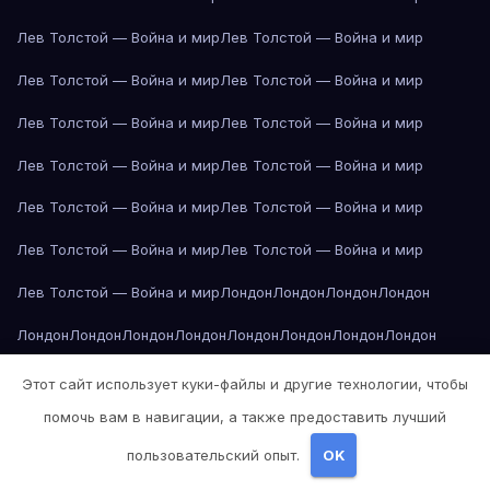
Лев Толстой — Война и мир
Лев Толстой — Война и мир
Лев Толстой — Война и мир
Лев Толстой — Война и мир
Лев Толстой — Война и мир
Лев Толстой — Война и мир
Лев Толстой — Война и мир
Лев Толстой — Война и мир
Лев Толстой — Война и мир
Лев Толстой — Война и мир
Лев Толстой — Война и мир
Лев Толстой — Война и мир
Лев Толстой — Война и мир
Лондон
Лондон
Лондон
Лондон
Лондон
Лондон
Лондон
Лондон
Лондон
Лондон
Лондон
Лондон
Лондон
Лондон
Лос-Анджелес
Лос-Анджелес
Лос-Анджелес
Этот сайт использует куки-файлы и другие технологии, чтобы
помочь вам в навигации, а также предоставить лучший
Лос-Анджелес
Лос-Анджелес
Лос-Анджелес
Лос-Анджелес
пользовательский опыт.
OK
Лос-Анджелес
Лос-Анджелес
Лос-Анджелес
Лос-Анджелес