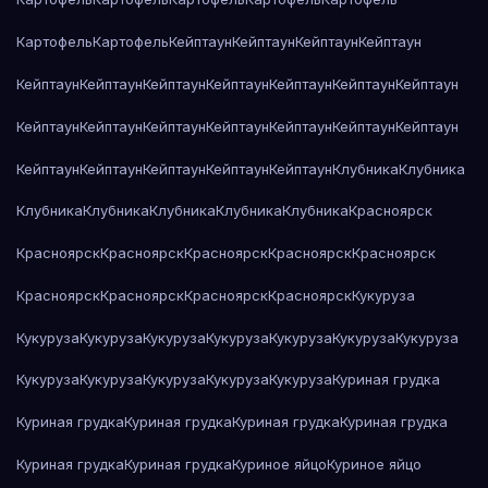
Картофель
Картофель
Кейптаун
Кейптаун
Кейптаун
Кейптаун
Кейптаун
Кейптаун
Кейптаун
Кейптаун
Кейптаун
Кейптаун
Кейптаун
Кейптаун
Кейптаун
Кейптаун
Кейптаун
Кейптаун
Кейптаун
Кейптаун
Кейптаун
Кейптаун
Кейптаун
Кейптаун
Кейптаун
Клубника
Клубника
Клубника
Клубника
Клубника
Клубника
Клубника
Красноярск
Красноярск
Красноярск
Красноярск
Красноярск
Красноярск
Красноярск
Красноярск
Красноярск
Красноярск
Кукуруза
Кукуруза
Кукуруза
Кукуруза
Кукуруза
Кукуруза
Кукуруза
Кукуруза
Кукуруза
Кукуруза
Кукуруза
Кукуруза
Кукуруза
Куриная грудка
Куриная грудка
Куриная грудка
Куриная грудка
Куриная грудка
Куриная грудка
Куриная грудка
Куриное яйцо
Куриное яйцо