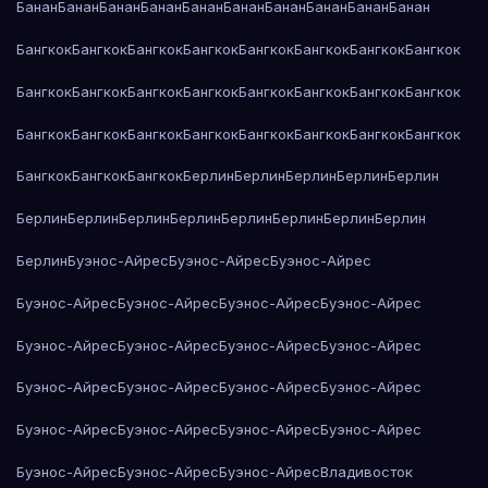
Банан
Банан
Банан
Банан
Банан
Банан
Банан
Банан
Банан
Банан
Бангкок
Бангкок
Бангкок
Бангкок
Бангкок
Бангкок
Бангкок
Бангкок
Бангкок
Бангкок
Бангкок
Бангкок
Бангкок
Бангкок
Бангкок
Бангкок
Бангкок
Бангкок
Бангкок
Бангкок
Бангкок
Бангкок
Бангкок
Бангкок
Бангкок
Бангкок
Бангкок
Берлин
Берлин
Берлин
Берлин
Берлин
Берлин
Берлин
Берлин
Берлин
Берлин
Берлин
Берлин
Берлин
Берлин
Буэнос-Айрес
Буэнос-Айрес
Буэнос-Айрес
Буэнос-Айрес
Буэнос-Айрес
Буэнос-Айрес
Буэнос-Айрес
Буэнос-Айрес
Буэнос-Айрес
Буэнос-Айрес
Буэнос-Айрес
Буэнос-Айрес
Буэнос-Айрес
Буэнос-Айрес
Буэнос-Айрес
Буэнос-Айрес
Буэнос-Айрес
Буэнос-Айрес
Буэнос-Айрес
Буэнос-Айрес
Буэнос-Айрес
Буэнос-Айрес
Владивосток