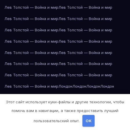
Лев Толстой — Война и мир
Лев Толстой — Война и мир
Лев Толстой — Война и мир
Лев Толстой — Война и мир
Лев Толстой — Война и мир
Лев Толстой — Война и мир
Лев Толстой — Война и мир
Лев Толстой — Война и мир
Лев Толстой — Война и мир
Лев Толстой — Война и мир
Лев Толстой — Война и мир
Лев Толстой — Война и мир
Лев Толстой — Война и мир
Лев Толстой — Война и мир
Лев Толстой — Война и мир
Лондон
Лондон
Лондон
Лондон
Лондон
Лондон
Лондон
Лондон
Лондон
Лондон
Лондон
Лондон
Этот сайт использует куки-файлы и другие технологии, чтобы
Лондон
Лондон
Лос-Анджелес
Лос-Анджелес
Лос-Анджелес
помочь вам в навигации, а также предоставить лучший
Лос-Анджелес
Лос-Анджелес
Лос-Анджелес
Лос-Анджелес
пользовательский опыт.
OK