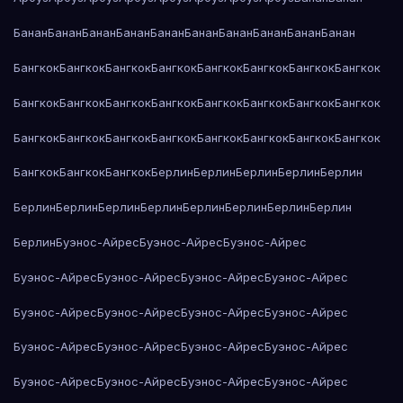
Банан
Банан
Банан
Банан
Банан
Банан
Банан
Банан
Банан
Банан
Бангкок
Бангкок
Бангкок
Бангкок
Бангкок
Бангкок
Бангкок
Бангкок
Бангкок
Бангкок
Бангкок
Бангкок
Бангкок
Бангкок
Бангкок
Бангкок
Бангкок
Бангкок
Бангкок
Бангкок
Бангкок
Бангкок
Бангкок
Бангкок
Бангкок
Бангкок
Бангкок
Берлин
Берлин
Берлин
Берлин
Берлин
Берлин
Берлин
Берлин
Берлин
Берлин
Берлин
Берлин
Берлин
Берлин
Буэнос-Айрес
Буэнос-Айрес
Буэнос-Айрес
Буэнос-Айрес
Буэнос-Айрес
Буэнос-Айрес
Буэнос-Айрес
Буэнос-Айрес
Буэнос-Айрес
Буэнос-Айрес
Буэнос-Айрес
Буэнос-Айрес
Буэнос-Айрес
Буэнос-Айрес
Буэнос-Айрес
Буэнос-Айрес
Буэнос-Айрес
Буэнос-Айрес
Буэнос-Айрес