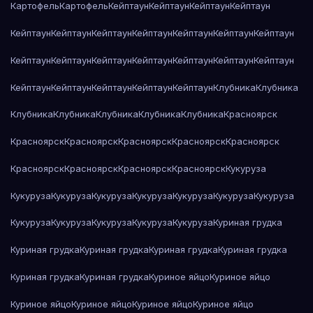
Картофель
Картофель
Кейптаун
Кейптаун
Кейптаун
Кейптаун
Кейптаун
Кейптаун
Кейптаун
Кейптаун
Кейптаун
Кейптаун
Кейптаун
Кейптаун
Кейптаун
Кейптаун
Кейптаун
Кейптаун
Кейптаун
Кейптаун
Кейптаун
Кейптаун
Кейптаун
Кейптаун
Кейптаун
Клубника
Клубника
Клубника
Клубника
Клубника
Клубника
Клубника
Красноярск
Красноярск
Красноярск
Красноярск
Красноярск
Красноярск
Красноярск
Красноярск
Красноярск
Красноярск
Кукуруза
Кукуруза
Кукуруза
Кукуруза
Кукуруза
Кукуруза
Кукуруза
Кукуруза
Кукуруза
Кукуруза
Кукуруза
Кукуруза
Кукуруза
Куриная грудка
Куриная грудка
Куриная грудка
Куриная грудка
Куриная грудка
Куриная грудка
Куриная грудка
Куриное яйцо
Куриное яйцо
Куриное яйцо
Куриное яйцо
Куриное яйцо
Куриное яйцо