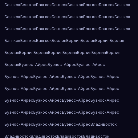
Бангкок
Бангкок
Бангкок
Бангкок
Бангкок
Бангкок
Бангкок
Бангкок
Бангкок
Бангкок
Бангкок
Бангкок
Бангкок
Бангкок
Бангкок
Бангкок
Бангкок
Бангкок
Бангкок
Бангкок
Бангкок
Бангкок
Бангкок
Бангкок
Бангкок
Бангкок
Бангкок
Берлин
Берлин
Берлин
Берлин
Берлин
Берлин
Берлин
Берлин
Берлин
Берлин
Берлин
Берлин
Берлин
Берлин
Буэнос-Айрес
Буэнос-Айрес
Буэнос-Айрес
Буэнос-Айрес
Буэнос-Айрес
Буэнос-Айрес
Буэнос-Айрес
Буэнос-Айрес
Буэнос-Айрес
Буэнос-Айрес
Буэнос-Айрес
Буэнос-Айрес
Буэнос-Айрес
Буэнос-Айрес
Буэнос-Айрес
Буэнос-Айрес
Буэнос-Айрес
Буэнос-Айрес
Буэнос-Айрес
Буэнос-Айрес
Буэнос-Айрес
Буэнос-Айрес
Владивосток
Владивосток
Владивосток
Владивосток
Владивосток