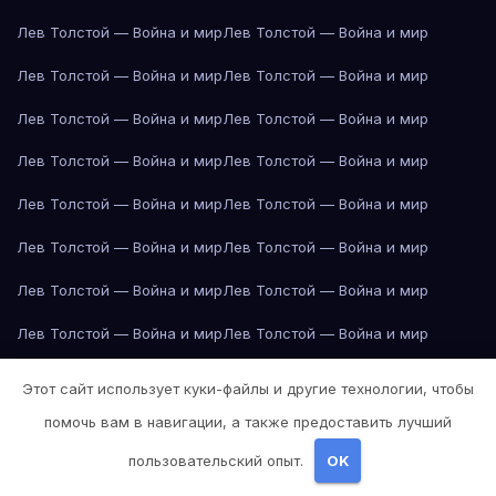
Лев Толстой — Война и мир
Лев Толстой — Война и мир
Лев Толстой — Война и мир
Лев Толстой — Война и мир
Лев Толстой — Война и мир
Лев Толстой — Война и мир
Лев Толстой — Война и мир
Лев Толстой — Война и мир
Лев Толстой — Война и мир
Лев Толстой — Война и мир
Лев Толстой — Война и мир
Лев Толстой — Война и мир
Лев Толстой — Война и мир
Лев Толстой — Война и мир
Лев Толстой — Война и мир
Лев Толстой — Война и мир
Лев Толстой — Война и мир
Лев Толстой — Война и мир
Этот сайт использует куки-файлы и другие технологии, чтобы
Лев Толстой — Война и мир
Лев Толстой — Война и мир
помочь вам в навигации, а также предоставить лучший
пользовательский опыт.
OK
Лев Толстой — Война и мир
Лондон
Лондон
Лондон
Лондон