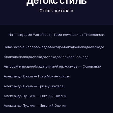
Детокс стиль
Стиль детокса
На платформе WordPress
|
Тема newstack от
Themeansar
.
Home
Sample Page
Авокадо
Авокадо
Авокадо
Авокадо
Авокадо
Авокадо
Авокадо
Авокадо
Авокадо
Авокадо
Авокадо
Авторам и правообладателям
Айзек Азимов — Основание
Александр Дюма — Граф Монте-Кристо
Александр Дюма — Три мушкетёра
Александр Пушкин — Евгений Онегин
Александр Пушкин — Евгений Онегин