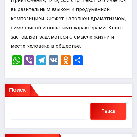
Приключения, 1719, 352 стр. Текст отличается
выразительным языком и продуманной
композицией. Сюжет наполнен драматизмом,
символикой и сильными характерами. Книга
заставляет задуматься о смысле жизни и
месте человека в обществе.
W
Vi
T
V
O
О
h
b
el
K
d
т
at
er
e
n
п
s
gr
o
р
Поиск
A
a
kl
а
p
m
a
в
Поиск
p
s
и
s
т