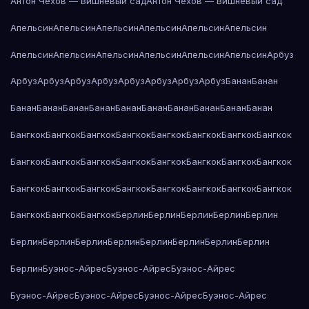
Антон Чехов — Вишнёвый сад
Антон Чехов — Вишнёвый сад
Апельсин
Апельсин
Апельсин
Апельсин
Апельсин
Апельсин
Апельсин
Апельсин
Апельсин
Апельсин
Апельсин
Апельсин
Арбуз
Арбуз
Арбуз
Арбуз
Арбуз
Арбуз
Арбуз
Арбуз
Арбуз
Банан
Банан
Банан
Банан
Банан
Банан
Банан
Банан
Банан
Банан
Банан
Банан
Бангкок
Бангкок
Бангкок
Бангкок
Бангкок
Бангкок
Бангкок
Бангкок
Бангкок
Бангкок
Бангкок
Бангкок
Бангкок
Бангкок
Бангкок
Бангкок
Бангкок
Бангкок
Бангкок
Бангкок
Бангкок
Бангкок
Бангкок
Бангкок
Бангкок
Бангкок
Бангкок
Берлин
Берлин
Берлин
Берлин
Берлин
Берлин
Берлин
Берлин
Берлин
Берлин
Берлин
Берлин
Берлин
Берлин
Буэнос-Айрес
Буэнос-Айрес
Буэнос-Айрес
Буэнос-Айрес
Буэнос-Айрес
Буэнос-Айрес
Буэнос-Айрес