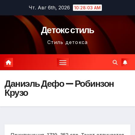
Перейти
Чт. Авг 6th, 2026
10:28:04 AM
к
содержимому
Детокс стиль
Стиль детокса
Даниэль Дефо — Робинзон
Крузо