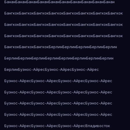
Банан
Банан
Банан
Банан
Банан
Банан
Банан
Банан
Банан
Банан
Бангкок
Бангкок
Бангкок
Бангкок
Бангкок
Бангкок
Бангкок
Бангкок
Бангкок
Бангкок
Бангкок
Бангкок
Бангкок
Бангкок
Бангкок
Бангкок
Бангкок
Бангкок
Бангкок
Бангкок
Бангкок
Бангкок
Бангкок
Бангкок
Бангкок
Бангкок
Бангкок
Берлин
Берлин
Берлин
Берлин
Берлин
Берлин
Берлин
Берлин
Берлин
Берлин
Берлин
Берлин
Берлин
Берлин
Буэнос-Айрес
Буэнос-Айрес
Буэнос-Айрес
Буэнос-Айрес
Буэнос-Айрес
Буэнос-Айрес
Буэнос-Айрес
Буэнос-Айрес
Буэнос-Айрес
Буэнос-Айрес
Буэнос-Айрес
Буэнос-Айрес
Буэнос-Айрес
Буэнос-Айрес
Буэнос-Айрес
Буэнос-Айрес
Буэнос-Айрес
Буэнос-Айрес
Буэнос-Айрес
Буэнос-Айрес
Буэнос-Айрес
Буэнос-Айрес
Владивосток