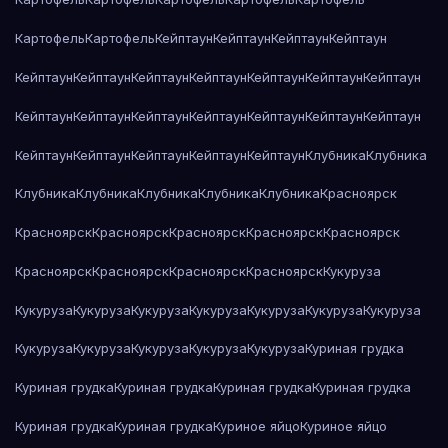
Картофель
Картофель
Кейптаун
Кейптаун
Кейптаун
Кейптаун
Кейптаун
Кейптаун
Кейптаун
Кейптаун
Кейптаун
Кейптаун
Кейптаун
Кейптаун
Кейптаун
Кейптаун
Кейптаун
Кейптаун
Кейптаун
Кейптаун
Кейптаун
Кейптаун
Кейптаун
Кейптаун
Кейптаун
Клубника
Клубника
Клубника
Клубника
Клубника
Клубника
Клубника
Красноярск
Красноярск
Красноярск
Красноярск
Красноярск
Красноярск
Красноярск
Красноярск
Красноярск
Красноярск
Кукуруза
Кукуруза
Кукуруза
Кукуруза
Кукуруза
Кукуруза
Кукуруза
Кукуруза
Кукуруза
Кукуруза
Кукуруза
Кукуруза
Кукуруза
Куриная грудка
Куриная грудка
Куриная грудка
Куриная грудка
Куриная грудка
Куриная грудка
Куриная грудка
Куриное яйцо
Куриное яйцо