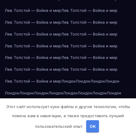
Лев Толстой — Война и мир
Лев Толстой — Война и мир
Лев Толстой — Война и мир
Лев Толстой — Война и мир
Лев Толстой — Война и мир
Лев Толстой — Война и мир
Лев Толстой — Война и мир
Лев Толстой — Война и мир
Лев Толстой — Война и мир
Лев Толстой — Война и мир
Лев Толстой — Война и мир
Лев Толстой — Война и мир
Лев Толстой — Война и мир
Лондон
Лондон
Лондон
Лондон
Лондон
Лондон
Лондон
Лондон
Лондон
Лондон
Лондон
Лондон
Лондон
Лондон
Лос-Анджелес
Лос-Анджелес
Лос-Анджелес
Этот сайт использует куки-файлы и другие технологии, чтобы
помочь вам в навигации, а также предоставить лучший
Лос-Анджелес
Лос-Анджелес
Лос-Анджелес
Лос-Анджелес
пользовательский опыт.
OK
Лос-Анджелес
Лос-Анджелес
Лос-Анджелес
Лос-Анджелес