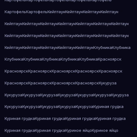
Картофель
Картофель
Кейптаун
Кейптаун
Кейптаун
Кейптаун
Кейптаун
Кейптаун
Кейптаун
Кейптаун
Кейптаун
Кейптаун
Кейптаун
Кейптаун
Кейптаун
Кейптаун
Кейптаун
Кейптаун
Кейптаун
Кейптаун
Кейптаун
Кейптаун
Кейптаун
Кейптаун
Кейптаун
Клубника
Клубника
Клубника
Клубника
Клубника
Клубника
Клубника
Красноярск
Красноярск
Красноярск
Красноярск
Красноярск
Красноярск
Красноярск
Красноярск
Красноярск
Красноярск
Кукуруза
Кукуруза
Кукуруза
Кукуруза
Кукуруза
Кукуруза
Кукуруза
Кукуруза
Кукуруза
Кукуруза
Кукуруза
Кукуруза
Кукуруза
Куриная грудка
Куриная грудка
Куриная грудка
Куриная грудка
Куриная грудка
Куриная грудка
Куриная грудка
Куриное яйцо
Куриное яйцо