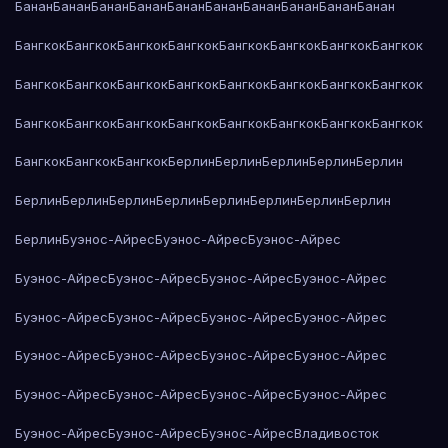
Банан
Банан
Банан
Банан
Банан
Банан
Банан
Банан
Банан
Банан
Бангкок
Бангкок
Бангкок
Бангкок
Бангкок
Бангкок
Бангкок
Бангкок
Бангкок
Бангкок
Бангкок
Бангкок
Бангкок
Бангкок
Бангкок
Бангкок
Бангкок
Бангкок
Бангкок
Бангкок
Бангкок
Бангкок
Бангкок
Бангкок
Бангкок
Бангкок
Бангкок
Берлин
Берлин
Берлин
Берлин
Берлин
Берлин
Берлин
Берлин
Берлин
Берлин
Берлин
Берлин
Берлин
Берлин
Буэнос-Айрес
Буэнос-Айрес
Буэнос-Айрес
Буэнос-Айрес
Буэнос-Айрес
Буэнос-Айрес
Буэнос-Айрес
Буэнос-Айрес
Буэнос-Айрес
Буэнос-Айрес
Буэнос-Айрес
Буэнос-Айрес
Буэнос-Айрес
Буэнос-Айрес
Буэнос-Айрес
Буэнос-Айрес
Буэнос-Айрес
Буэнос-Айрес
Буэнос-Айрес
Буэнос-Айрес
Буэнос-Айрес
Буэнос-Айрес
Владивосток