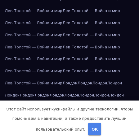
Лев Толстой — Война и мир
Лев Толстой — Война и мир
Лев Толстой — Война и мир
Лев Толстой — Война и мир
Лев Толстой — Война и мир
Лев Толстой — Война и мир
Лев Толстой — Война и мир
Лев Толстой — Война и мир
Лев Толстой — Война и мир
Лев Толстой — Война и мир
Лев Толстой — Война и мир
Лев Толстой — Война и мир
Лев Толстой — Война и мир
Лондон
Лондон
Лондон
Лондон
Лондон
Лондон
Лондон
Лондон
Лондон
Лондон
Лондон
Лондон
Лондон
Лондон
Лос-Анджелес
Лос-Анджелес
Лос-Анджелес
Этот сайт использует куки-файлы и другие технологии, чтобы
помочь вам в навигации, а также предоставить лучший
Лос-Анджелес
Лос-Анджелес
Лос-Анджелес
Лос-Анджелес
пользовательский опыт.
OK
Лос-Анджелес
Лос-Анджелес
Лос-Анджелес
Лос-Анджелес