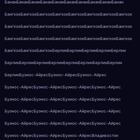
Банан
Банан
Банан
Банан
Банан
Банан
Банан
Банан
Банан
Банан
Бангкок
Бангкок
Бангкок
Бангкок
Бангкок
Бангкок
Бангкок
Бангкок
Бангкок
Бангкок
Бангкок
Бангкок
Бангкок
Бангкок
Бангкок
Бангкок
Бангкок
Бангкок
Бангкок
Бангкок
Бангкок
Бангкок
Бангкок
Бангкок
Бангкок
Бангкок
Бангкок
Берлин
Берлин
Берлин
Берлин
Берлин
Берлин
Берлин
Берлин
Берлин
Берлин
Берлин
Берлин
Берлин
Берлин
Буэнос-Айрес
Буэнос-Айрес
Буэнос-Айрес
Буэнос-Айрес
Буэнос-Айрес
Буэнос-Айрес
Буэнос-Айрес
Буэнос-Айрес
Буэнос-Айрес
Буэнос-Айрес
Буэнос-Айрес
Буэнос-Айрес
Буэнос-Айрес
Буэнос-Айрес
Буэнос-Айрес
Буэнос-Айрес
Буэнос-Айрес
Буэнос-Айрес
Буэнос-Айрес
Буэнос-Айрес
Буэнос-Айрес
Буэнос-Айрес
Владивосток