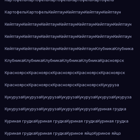
Картофель
Картофель
Кейптаун
Кейптаун
Кейптаун
Кейптаун
Кейптаун
Кейптаун
Кейптаун
Кейптаун
Кейптаун
Кейптаун
Кейптаун
Кейптаун
Кейптаун
Кейптаун
Кейптаун
Кейптаун
Кейптаун
Кейптаун
Кейптаун
Кейптаун
Кейптаун
Кейптаун
Кейптаун
Клубника
Клубника
Клубника
Клубника
Клубника
Клубника
Клубника
Красноярск
Красноярск
Красноярск
Красноярск
Красноярск
Красноярск
Красноярск
Красноярск
Красноярск
Красноярск
Кукуруза
Кукуруза
Кукуруза
Кукуруза
Кукуруза
Кукуруза
Кукуруза
Кукуруза
Кукуруза
Кукуруза
Кукуруза
Кукуруза
Кукуруза
Куриная грудка
Куриная грудка
Куриная грудка
Куриная грудка
Куриная грудка
Куриная грудка
Куриная грудка
Куриное яйцо
Куриное яйцо