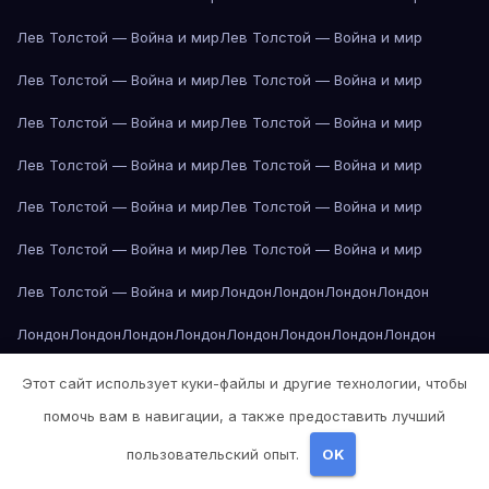
Лев Толстой — Война и мир
Лев Толстой — Война и мир
Лев Толстой — Война и мир
Лев Толстой — Война и мир
Лев Толстой — Война и мир
Лев Толстой — Война и мир
Лев Толстой — Война и мир
Лев Толстой — Война и мир
Лев Толстой — Война и мир
Лев Толстой — Война и мир
Лев Толстой — Война и мир
Лев Толстой — Война и мир
Лев Толстой — Война и мир
Лондон
Лондон
Лондон
Лондон
Лондон
Лондон
Лондон
Лондон
Лондон
Лондон
Лондон
Лондон
Лондон
Лондон
Лос-Анджелес
Лос-Анджелес
Лос-Анджелес
Этот сайт использует куки-файлы и другие технологии, чтобы
помочь вам в навигации, а также предоставить лучший
Лос-Анджелес
Лос-Анджелес
Лос-Анджелес
Лос-Анджелес
пользовательский опыт.
OK
Лос-Анджелес
Лос-Анджелес
Лос-Анджелес
Лос-Анджелес