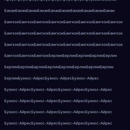
Банан
Банан
Банан
Банан
Банан
Банан
Банан
Банан
Банан
Банан
Бангкок
Бангкок
Бангкок
Бангкок
Бангкок
Бангкок
Бангкок
Бангкок
Бангкок
Бангкок
Бангкок
Бангкок
Бангкок
Бангкок
Бангкок
Бангкок
Бангкок
Бангкок
Бангкок
Бангкок
Бангкок
Бангкок
Бангкок
Бангкок
Бангкок
Бангкок
Бангкок
Берлин
Берлин
Берлин
Берлин
Берлин
Берлин
Берлин
Берлин
Берлин
Берлин
Берлин
Берлин
Берлин
Берлин
Буэнос-Айрес
Буэнос-Айрес
Буэнос-Айрес
Буэнос-Айрес
Буэнос-Айрес
Буэнос-Айрес
Буэнос-Айрес
Буэнос-Айрес
Буэнос-Айрес
Буэнос-Айрес
Буэнос-Айрес
Буэнос-Айрес
Буэнос-Айрес
Буэнос-Айрес
Буэнос-Айрес
Буэнос-Айрес
Буэнос-Айрес
Буэнос-Айрес
Буэнос-Айрес