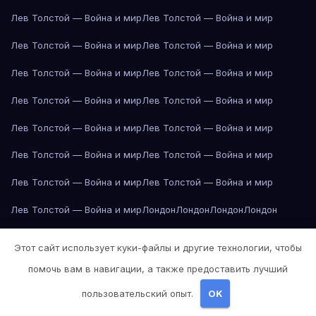
Лев Толстой — Война и мир
Лев Толстой — Война и мир
Лев Толстой — Война и мир
Лев Толстой — Война и мир
Лев Толстой — Война и мир
Лев Толстой — Война и мир
Лев Толстой — Война и мир
Лев Толстой — Война и мир
Лев Толстой — Война и мир
Лев Толстой — Война и мир
Лев Толстой — Война и мир
Лев Толстой — Война и мир
Лев Толстой — Война и мир
Лев Толстой — Война и мир
Лев Толстой — Война и мир
Лондон
Лондон
Лондон
Лондон
Лондон
Лондон
Лондон
Лондон
Лондон
Лондон
Лондон
Лондон
Этот сайт использует куки-файлы и другие технологии, чтобы
Лондон
Лондон
Лос-Анджелес
Лос-Анджелес
Лос-Анджелес
помочь вам в навигации, а также предоставить лучший
Лос-Анджелес
Лос-Анджелес
Лос-Анджелес
Лос-Анджелес
пользовательский опыт.
OK