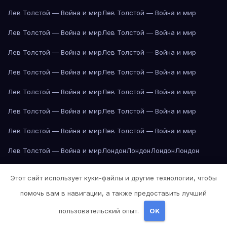
Лев Толстой — Война и мир
Лев Толстой — Война и мир
Лев Толстой — Война и мир
Лев Толстой — Война и мир
Лев Толстой — Война и мир
Лев Толстой — Война и мир
Лев Толстой — Война и мир
Лев Толстой — Война и мир
Лев Толстой — Война и мир
Лев Толстой — Война и мир
Лев Толстой — Война и мир
Лев Толстой — Война и мир
Лев Толстой — Война и мир
Лев Толстой — Война и мир
Лев Толстой — Война и мир
Лондон
Лондон
Лондон
Лондон
Лондон
Лондон
Лондон
Лондон
Лондон
Лондон
Лондон
Лондон
Этот сайт использует куки-файлы и другие технологии, чтобы
Лондон
Лондон
Лос-Анджелес
Лос-Анджелес
Лос-Анджелес
помочь вам в навигации, а также предоставить лучший
Лос-Анджелес
Лос-Анджелес
Лос-Анджелес
Лос-Анджелес
пользовательский опыт.
OK