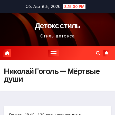
Перейти
Сб. Авг 8th, 2026
8:15:01 PM
к
содержимому
Детокс стиль
Стиль детокса
Николай Гоголь — Мёртвые
души