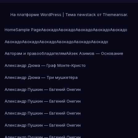
На платформе WordPress
|
Тема newstack от
Themeansar
.
Home
Sample Page
Авокадо
Авокадо
Авокадо
Авокадо
Авокадо
Авокадо
Авокадо
Авокадо
Авокадо
Авокадо
Авокадо
Авторам и правообладателям
Айзек Азимов — Основание
Александр Дюма — Граф Монте-Кристо
Александр Дюма — Три мушкетёра
Александр Пушкин — Евгений Онегин
Александр Пушкин — Евгений Онегин
Александр Пушкин — Евгений Онегин
Александр Пушкин — Евгений Онегин
Александр Пушкин — Евгений Онегин