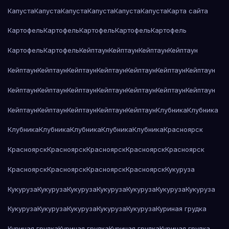
Капуста
Капуста
Капуста
Капуста
Капуста
Капуста
Карта сайта
Картофель
Картофель
Картофель
Картофель
Картофель
Картофель
Картофель
Кейптаун
Кейптаун
Кейптаун
Кейптаун
Кейптаун
Кейптаун
Кейптаун
Кейптаун
Кейптаун
Кейптаун
Кейптаун
Кейптаун
Кейптаун
Кейптаун
Кейптаун
Кейптаун
Кейптаун
Кейптаун
Кейптаун
Кейптаун
Кейптаун
Кейптаун
Кейптаун
Клубника
Клубника
Клубника
Клубника
Клубника
Клубника
Клубника
Красноярск
Красноярск
Красноярск
Красноярск
Красноярск
Красноярск
Красноярск
Красноярск
Красноярск
Красноярск
Кукуруза
Кукуруза
Кукуруза
Кукуруза
Кукуруза
Кукуруза
Кукуруза
Кукуруза
Кукуруза
Кукуруза
Кукуруза
Кукуруза
Кукуруза
Куриная грудка
Куриная грудка
Куриная грудка
Куриная грудка
Куриная грудка