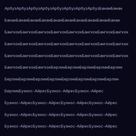
Арбуз
Арбуз
Арбуз
Арбуз
Арбуз
Арбуз
Арбуз
Арбуз
Банан
Банан
Банан
Банан
Банан
Банан
Банан
Банан
Банан
Банан
Банан
Банан
Бангкок
Бангкок
Бангкок
Бангкок
Бангкок
Бангкок
Бангкок
Бангкок
Бангкок
Бангкок
Бангкок
Бангкок
Бангкок
Бангкок
Бангкок
Бангкок
Бангкок
Бангкок
Бангкок
Бангкок
Бангкок
Бангкок
Бангкок
Бангкок
Бангкок
Бангкок
Бангкок
Берлин
Берлин
Берлин
Берлин
Берлин
Берлин
Берлин
Берлин
Берлин
Берлин
Берлин
Берлин
Берлин
Берлин
Буэнос-Айрес
Буэнос-Айрес
Буэнос-Айрес
Буэнос-Айрес
Буэнос-Айрес
Буэнос-Айрес
Буэнос-Айрес
Буэнос-Айрес
Буэнос-Айрес
Буэнос-Айрес
Буэнос-Айрес
Буэнос-Айрес
Буэнос-Айрес
Буэнос-Айрес
Буэнос-Айрес