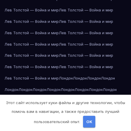
Лев Толстой — Война и мир
Лев Толстой — Война и мир
Лев Толстой — Война и мир
Лев Толстой — Война и мир
Лев Толстой — Война и мир
Лев Толстой — Война и мир
Лев Толстой — Война и мир
Лев Толстой — Война и мир
Лев Толстой — Война и мир
Лев Толстой — Война и мир
Лев Толстой — Война и мир
Лев Толстой — Война и мир
Лев Толстой — Война и мир
Лондон
Лондон
Лондон
Лондон
Лондон
Лондон
Лондон
Лондон
Лондон
Лондон
Лондон
Лондон
Лондон
Лондон
Лос-Анджелес
Лос-Анджелес
Лос-Анджелес
Этот сайт использует куки-файлы и другие технологии, чтобы
помочь вам в навигации, а также предоставить лучший
Лос-Анджелес
Лос-Анджелес
Лос-Анджелес
Лос-Анджелес
пользовательский опыт.
OK
Лос-Анджелес
Лос-Анджелес
Лос-Анджелес
Лос-Анджелес