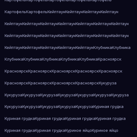
Картофель
Картофель
Кейптаун
Кейптаун
Кейптаун
Кейптаун
Кейптаун
Кейптаун
Кейптаун
Кейптаун
Кейптаун
Кейптаун
Кейптаун
Кейптаун
Кейптаун
Кейптаун
Кейптаун
Кейптаун
Кейптаун
Кейптаун
Кейптаун
Кейптаун
Кейптаун
Кейптаун
Кейптаун
Клубника
Клубника
Клубника
Клубника
Клубника
Клубника
Клубника
Красноярск
Красноярск
Красноярск
Красноярск
Красноярск
Красноярск
Красноярск
Красноярск
Красноярск
Красноярск
Кукуруза
Кукуруза
Кукуруза
Кукуруза
Кукуруза
Кукуруза
Кукуруза
Кукуруза
Кукуруза
Кукуруза
Кукуруза
Кукуруза
Кукуруза
Куриная грудка
Куриная грудка
Куриная грудка
Куриная грудка
Куриная грудка
Куриная грудка
Куриная грудка
Куриное яйцо
Куриное яйцо