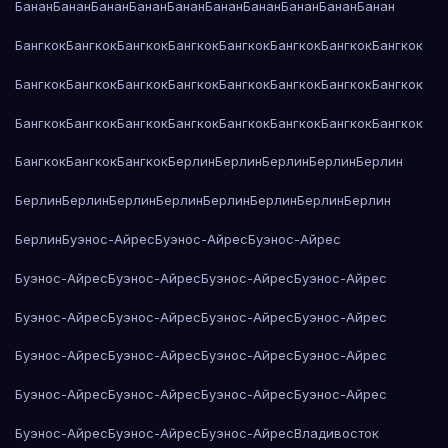
Банан
Банан
Банан
Банан
Банан
Банан
Банан
Банан
Банан
Банан
Бангкок
Бангкок
Бангкок
Бангкок
Бангкок
Бангкок
Бангкок
Бангкок
Бангкок
Бангкок
Бангкок
Бангкок
Бангкок
Бангкок
Бангкок
Бангкок
Бангкок
Бангкок
Бангкок
Бангкок
Бангкок
Бангкок
Бангкок
Бангкок
Бангкок
Бангкок
Бангкок
Берлин
Берлин
Берлин
Берлин
Берлин
Берлин
Берлин
Берлин
Берлин
Берлин
Берлин
Берлин
Берлин
Берлин
Буэнос-Айрес
Буэнос-Айрес
Буэнос-Айрес
Буэнос-Айрес
Буэнос-Айрес
Буэнос-Айрес
Буэнос-Айрес
Буэнос-Айрес
Буэнос-Айрес
Буэнос-Айрес
Буэнос-Айрес
Буэнос-Айрес
Буэнос-Айрес
Буэнос-Айрес
Буэнос-Айрес
Буэнос-Айрес
Буэнос-Айрес
Буэнос-Айрес
Буэнос-Айрес
Буэнос-Айрес
Буэнос-Айрес
Буэнос-Айрес
Владивосток