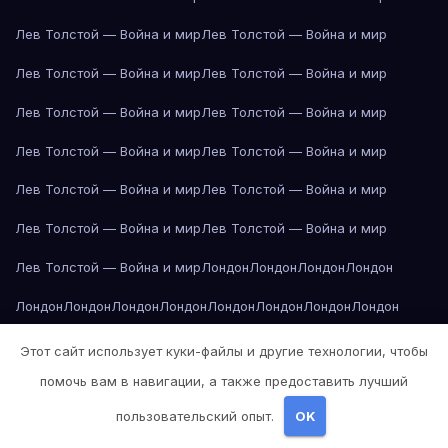
Лев Толстой — Война и мир
Лев Толстой — Война и мир
Лев Толстой — Война и мир
Лев Толстой — Война и мир
Лев Толстой — Война и мир
Лев Толстой — Война и мир
Лев Толстой — Война и мир
Лев Толстой — Война и мир
Лев Толстой — Война и мир
Лев Толстой — Война и мир
Лев Толстой — Война и мир
Лев Толстой — Война и мир
Лев Толстой — Война и мир
Лондон
Лондон
Лондон
Лондон
Лондон
Лондон
Лондон
Лондон
Лондон
Лондон
Лондон
Лондон
Лондон
Лондон
Лос-Анджелес
Лос-Анджелес
Лос-Анджелес
Этот сайт использует куки-файлы и другие технологии, чтобы
помочь вам в навигации, а также предоставить лучший
Лос-Анджелес
Лос-Анджелес
Лос-Анджелес
Лос-Анджелес
пользовательский опыт.
OK
Лос-Анджелес
Лос-Анджелес
Лос-Анджелес
Лос-Анджелес