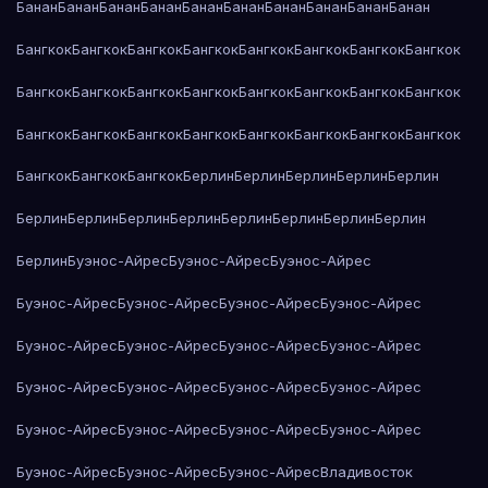
Банан
Банан
Банан
Банан
Банан
Банан
Банан
Банан
Банан
Банан
Бангкок
Бангкок
Бангкок
Бангкок
Бангкок
Бангкок
Бангкок
Бангкок
Бангкок
Бангкок
Бангкок
Бангкок
Бангкок
Бангкок
Бангкок
Бангкок
Бангкок
Бангкок
Бангкок
Бангкок
Бангкок
Бангкок
Бангкок
Бангкок
Бангкок
Бангкок
Бангкок
Берлин
Берлин
Берлин
Берлин
Берлин
Берлин
Берлин
Берлин
Берлин
Берлин
Берлин
Берлин
Берлин
Берлин
Буэнос-Айрес
Буэнос-Айрес
Буэнос-Айрес
Буэнос-Айрес
Буэнос-Айрес
Буэнос-Айрес
Буэнос-Айрес
Буэнос-Айрес
Буэнос-Айрес
Буэнос-Айрес
Буэнос-Айрес
Буэнос-Айрес
Буэнос-Айрес
Буэнос-Айрес
Буэнос-Айрес
Буэнос-Айрес
Буэнос-Айрес
Буэнос-Айрес
Буэнос-Айрес
Буэнос-Айрес
Буэнос-Айрес
Буэнос-Айрес
Владивосток