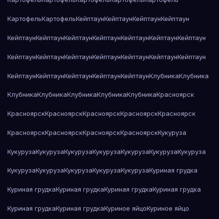
Картофель
Картофель
Кейптаун
Кейптаун
Кейптаун
Кейптаун
Кейптаун
Кейптаун
Кейптаун
Кейптаун
Кейптаун
Кейптаун
Кейптаун
Кейптаун
Кейптаун
Кейптаун
Кейптаун
Кейптаун
Кейптаун
Кейптаун
Кейптаун
Кейптаун
Кейптаун
Кейптаун
Кейптаун
Клубника
Клубника
Клубника
Клубника
Клубника
Клубника
Клубника
Красноярск
Красноярск
Красноярск
Красноярск
Красноярск
Красноярск
Красноярск
Красноярск
Красноярск
Красноярск
Кукуруза
Кукуруза
Кукуруза
Кукуруза
Кукуруза
Кукуруза
Кукуруза
Кукуруза
Кукуруза
Кукуруза
Кукуруза
Кукуруза
Кукуруза
Куриная грудка
Куриная грудка
Куриная грудка
Куриная грудка
Куриная грудка
Куриная грудка
Куриная грудка
Куриное яйцо
Куриное яйцо