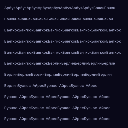
Арбуз
Арбуз
Арбуз
Арбуз
Арбуз
Арбуз
Арбуз
Арбуз
Банан
Банан
Банан
Банан
Банан
Банан
Банан
Банан
Банан
Банан
Банан
Банан
Бангкок
Бангкок
Бангкок
Бангкок
Бангкок
Бангкок
Бангкок
Бангкок
Бангкок
Бангкок
Бангкок
Бангкок
Бангкок
Бангкок
Бангкок
Бангкок
Бангкок
Бангкок
Бангкок
Бангкок
Бангкок
Бангкок
Бангкок
Бангкок
Бангкок
Бангкок
Бангкок
Берлин
Берлин
Берлин
Берлин
Берлин
Берлин
Берлин
Берлин
Берлин
Берлин
Берлин
Берлин
Берлин
Берлин
Буэнос-Айрес
Буэнос-Айрес
Буэнос-Айрес
Буэнос-Айрес
Буэнос-Айрес
Буэнос-Айрес
Буэнос-Айрес
Буэнос-Айрес
Буэнос-Айрес
Буэнос-Айрес
Буэнос-Айрес
Буэнос-Айрес
Буэнос-Айрес
Буэнос-Айрес
Буэнос-Айрес