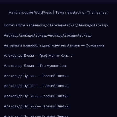
На платформе WordPress
|
Тема newstack от
Themeansar
.
Home
Sample Page
Авокадо
Авокадо
Авокадо
Авокадо
Авокадо
Авокадо
Авокадо
Авокадо
Авокадо
Авокадо
Авокадо
Авторам и правообладателям
Айзек Азимов — Основание
Александр Дюма — Граф Монте-Кристо
Александр Дюма — Три мушкетёра
Александр Пушкин — Евгений Онегин
Александр Пушкин — Евгений Онегин
Александр Пушкин — Евгений Онегин
Александр Пушкин — Евгений Онегин
Александр Пушкин — Евгений Онегин