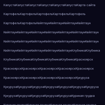
Капуста
Капуста
Капуста
Капуста
Капуста
Капуста
Карта сайта
Картофель
Картофель
Картофель
Картофель
Картофель
Картофель
Картофель
Кейптаун
Кейптаун
Кейптаун
Кейптаун
Кейптаун
Кейптаун
Кейптаун
Кейптаун
Кейптаун
Кейптаун
Кейптаун
Кейптаун
Кейптаун
Кейптаун
Кейптаун
Кейптаун
Кейптаун
Кейптаун
Кейптаун
Кейптаун
Кейптаун
Кейптаун
Кейптаун
Клубника
Клубника
Клубника
Клубника
Клубника
Клубника
Клубника
Красноярск
Красноярск
Красноярск
Красноярск
Красноярск
Красноярск
Красноярск
Красноярск
Красноярск
Красноярск
Кукуруза
Кукуруза
Кукуруза
Кукуруза
Кукуруза
Кукуруза
Кукуруза
Кукуруза
Кукуруза
Кукуруза
Кукуруза
Кукуруза
Кукуруза
Куриная грудка
Куриная грудка
Куриная грудка
Куриная грудка
Куриная грудка