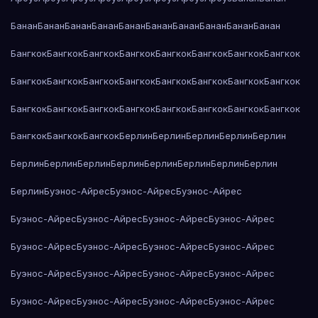
Банан
Банан
Банан
Банан
Банан
Банан
Банан
Банан
Банан
Банан
Бангкок
Бангкок
Бангкок
Бангкок
Бангкок
Бангкок
Бангкок
Бангкок
Бангкок
Бангкок
Бангкок
Бангкок
Бангкок
Бангкок
Бангкок
Бангкок
Бангкок
Бангкок
Бангкок
Бангкок
Бангкок
Бангкок
Бангкок
Бангкок
Бангкок
Бангкок
Бангкок
Берлин
Берлин
Берлин
Берлин
Берлин
Берлин
Берлин
Берлин
Берлин
Берлин
Берлин
Берлин
Берлин
Берлин
Буэнос-Айрес
Буэнос-Айрес
Буэнос-Айрес
Буэнос-Айрес
Буэнос-Айрес
Буэнос-Айрес
Буэнос-Айрес
Буэнос-Айрес
Буэнос-Айрес
Буэнос-Айрес
Буэнос-Айрес
Буэнос-Айрес
Буэнос-Айрес
Буэнос-Айрес
Буэнос-Айрес
Буэнос-Айрес
Буэнос-Айрес
Буэнос-Айрес
Буэнос-Айрес