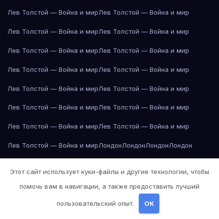
Лев Толстой — Война и мир
Лев Толстой — Война и мир
Лев Толстой — Война и мир
Лев Толстой — Война и мир
Лев Толстой — Война и мир
Лев Толстой — Война и мир
Лев Толстой — Война и мир
Лев Толстой — Война и мир
Лев Толстой — Война и мир
Лев Толстой — Война и мир
Лев Толстой — Война и мир
Лев Толстой — Война и мир
Лев Толстой — Война и мир
Лев Толстой — Война и мир
Лев Толстой — Война и мир
Лондон
Лондон
Лондон
Лондон
Лондон
Лондон
Лондон
Лондон
Лондон
Лондон
Лондон
Лондон
Этот сайт использует куки-файлы и другие технологии, чтобы
Лондон
Лондон
Лос-Анджелес
Лос-Анджелес
Лос-Анджелес
помочь вам в навигации, а также предоставить лучший
Лос-Анджелес
Лос-Анджелес
Лос-Анджелес
Лос-Анджелес
пользовательский опыт.
OK