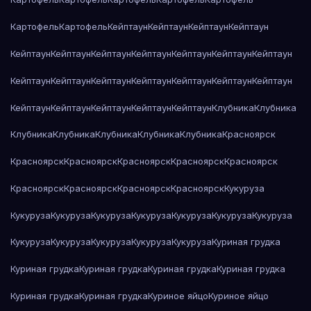
Картофель
Картофель
Кейптаун
Кейптаун
Кейптаун
Кейптаун
Кейптаун
Кейптаун
Кейптаун
Кейптаун
Кейптаун
Кейптаун
Кейптаун
Кейптаун
Кейптаун
Кейптаун
Кейптаун
Кейптаун
Кейптаун
Кейптаун
Кейптаун
Кейптаун
Кейптаун
Кейптаун
Кейптаун
Клубника
Клубника
Клубника
Клубника
Клубника
Клубника
Клубника
Красноярск
Красноярск
Красноярск
Красноярск
Красноярск
Красноярск
Красноярск
Красноярск
Красноярск
Красноярск
Кукуруза
Кукуруза
Кукуруза
Кукуруза
Кукуруза
Кукуруза
Кукуруза
Кукуруза
Кукуруза
Кукуруза
Кукуруза
Кукуруза
Кукуруза
Куриная грудка
Куриная грудка
Куриная грудка
Куриная грудка
Куриная грудка
Куриная грудка
Куриная грудка
Куриное яйцо
Куриное яйцо