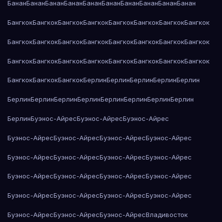
Банан
Банан
Банан
Банан
Банан
Банан
Банан
Банан
Банан
Банан
Бангкок
Бангкок
Бангкок
Бангкок
Бангкок
Бангкок
Бангкок
Бангкок
Бангкок
Бангкок
Бангкок
Бангкок
Бангкок
Бангкок
Бангкок
Бангкок
Бангкок
Бангкок
Бангкок
Бангкок
Бангкок
Бангкок
Бангкок
Бангкок
Бангкок
Бангкок
Бангкок
Берлин
Берлин
Берлин
Берлин
Берлин
Берлин
Берлин
Берлин
Берлин
Берлин
Берлин
Берлин
Берлин
Берлин
Буэнос-Айрес
Буэнос-Айрес
Буэнос-Айрес
Буэнос-Айрес
Буэнос-Айрес
Буэнос-Айрес
Буэнос-Айрес
Буэнос-Айрес
Буэнос-Айрес
Буэнос-Айрес
Буэнос-Айрес
Буэнос-Айрес
Буэнос-Айрес
Буэнос-Айрес
Буэнос-Айрес
Буэнос-Айрес
Буэнос-Айрес
Буэнос-Айрес
Буэнос-Айрес
Буэнос-Айрес
Буэнос-Айрес
Буэнос-Айрес
Владивосток