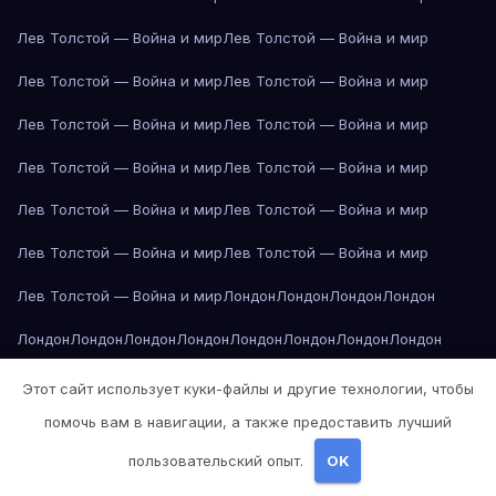
Лев Толстой — Война и мир
Лев Толстой — Война и мир
Лев Толстой — Война и мир
Лев Толстой — Война и мир
Лев Толстой — Война и мир
Лев Толстой — Война и мир
Лев Толстой — Война и мир
Лев Толстой — Война и мир
Лев Толстой — Война и мир
Лев Толстой — Война и мир
Лев Толстой — Война и мир
Лев Толстой — Война и мир
Лев Толстой — Война и мир
Лондон
Лондон
Лондон
Лондон
Лондон
Лондон
Лондон
Лондон
Лондон
Лондон
Лондон
Лондон
Лондон
Лондон
Лос-Анджелес
Лос-Анджелес
Лос-Анджелес
Этот сайт использует куки-файлы и другие технологии, чтобы
помочь вам в навигации, а также предоставить лучший
Лос-Анджелес
Лос-Анджелес
Лос-Анджелес
Лос-Анджелес
пользовательский опыт.
OK
Лос-Анджелес
Лос-Анджелес
Лос-Анджелес
Лос-Анджелес