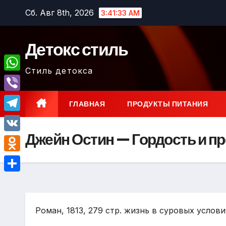
Перейти
Сб. Авг 8th, 2026
3:41:34 AM
к
содержимому
Детокс стиль
Стиль детокса
W
h
V
ГЛАВНАЯ
ПРОДУКТЫ ПИТАНИЯ
a
i
T
t
b
Джейн Остин — Гордость и п
e
V
s
e
l
K
A
O
r
e
p
d
О
g
p
n
т
r
o
Роман, 1813, 279 стр. жизнь в суровых услови
п
a
k